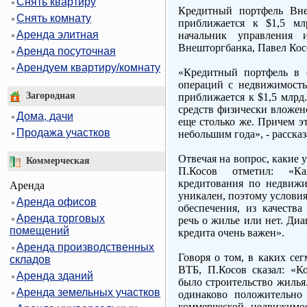
Снять квартиру
Кредитный портфель Вне
Снять комнату
приближается к $1,5 мл
Аренда элитная
начальник управления 
Внешторгбанка, Павел Кос
Аренда посуточная
Арендуем квартиру/комнату
«Кредитный портфель в 
операций с недвижимостью
Загородная
приближается к $1,5 млрд.
средств физически вложен
Дома, дачи
еще столько же. Причем эт
Продажа участков
небольшим года», - рассказ
Отвечая на вопрос, какие 
Коммерческая
П.Косов отметил: «К
кредитования по недвижи
Аренда
уникален, поэтому услови
Аренда офисов
обеспечения, из качества
Аренда торговых
речь о жилье или нет. Диа
помещений
кредита очень важен».
Аренда производственных
Говоря о том, в каких се
складов
ВТБ, П.Косов сказал: «К
Аренда зданий
было строительство жилья
Аренда земельных участков
одинаково положительно
коммерческой недвижимо