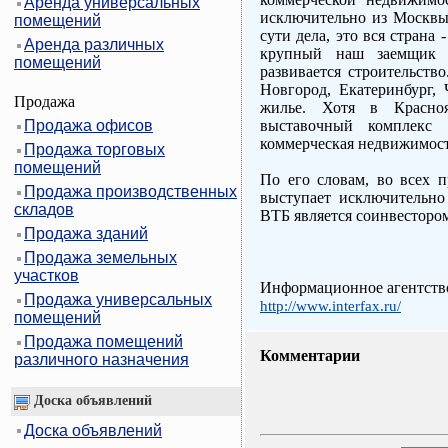
Аренда универсальных
исключительно из Москвы,
помещений
сути дела, это вся страна
Аренда различных
крупный наш заемщик -
помещений
развивается строительств
Новгород, Екатеринбург,
Продажа
жилье. Хотя в Краснояр
Продажа офисов
выставочный комплекс
коммерческая недвижимост
Продажа торговых
помещений
По его словам, во всех 
Продажа производственных
выступает исключительно 
складов
ВТБ является соинвестором,
Продажа зданий
Продажа земельных
участков
Информационное агентств
Продажа универсальных
http://www.interfax.ru/
помещений
Продажа помещений
Комментарии
различного назначения
Доска объявлений
Доска объявлений