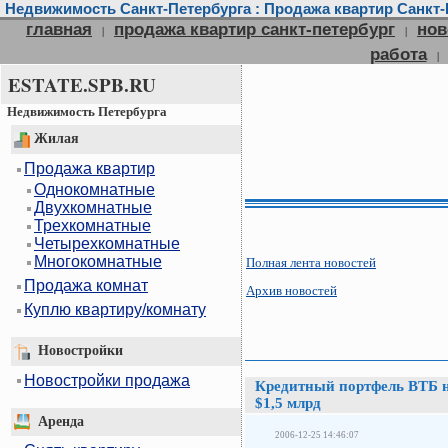
Недвижимость Санкт-Петербурга : Продажа квартир Санкт-П
главная
продажа квартир санкт-петербург
нов
|
|
работа
|
ESTATE.SPB.RU
Недвижимость Петербурга
Жилая
Продажа квартир
Однокомнатные
Двухкомнатные
Трехкомнатные
Четырехкомнатные
Многокомнатные
Полная лента новостей
Продажа комнат
Архив новостей
Куплю квартиру/комнату
Новостройки
Новостройки продажа
Кредитный портфель ВТБ 
$1,5 млрд
Аренда
2006-12-25 14:46:07