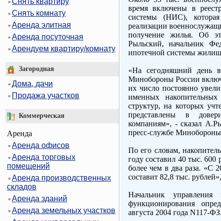
Снять квартиру
время включены в реестр
Снять комнату
системы (НИС), котора
Аренда элитная
реализации военнослужащи
получение жилья. Об эт
Аренда посуточная
Рыльский, начальник Фед
Арендуем квартиру/комнату
ипотечной системы жилищ
Загородная
«На сегодняшний день в
Минобороны России включе
Дома, дачи
их число постоянно увели
Продажа участков
именных накопительных
структур, на которых учт
представлены в довер
Коммерческая
компаниям», - сказал А.Р
пресс-службе Минобороны
Аренда
Аренда офисов
По его словам, накопител
Аренда торговых
году составил 40 тыс. 600 
помещений
более чем в два раза. «С 
составит 82,8 тыс. рублей»,
Аренда производственных
складов
Начальник управления 
Аренда зданий
функционирования опре
Аренда земельных участков
августа 2004 года N117-ФЗ