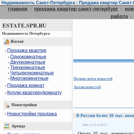
Недвижимость Санкт-Петербурга : Продажа квартир Санкт-П
главная
продажа квартир санкт-петербург
нов
|
|
работа
|
ESTATE.SPB.RU
Недвижимость Петербурга
Жилая
Продажа квартир
Однокомнатные
Двухкомнатные
Трехкомнатные
Четырехкомнатные
Многокомнатные
Полная лента новостей
Продажа комнат
Архив новостей
Куплю квартиру/комнату
Новостройки
Новостройки продажа
В России более 30 тыс. во
2006-12-25 14:43:27
Аренда
Около 35 тыс. военнослу