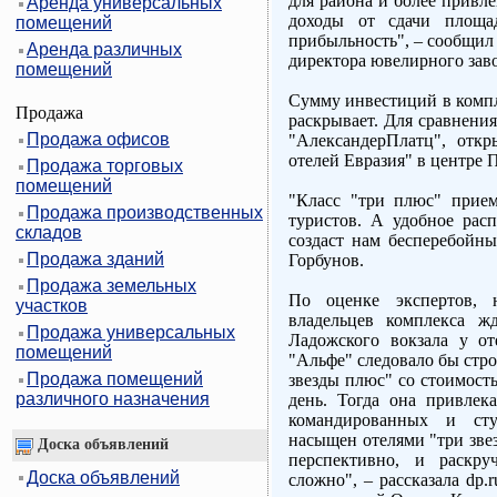
для района и более привл
Аренда универсальных
доходы от сдачи площа
помещений
прибыльность", – сообщил 
Аренда различных
директора ювелирного зав
помещений
Сумму инвестиций в компл
Продажа
раскрывает. Для сравнени
Продажа офисов
"АлександерПлатц", откр
отелей Евразия" в центре П
Продажа торговых
помещений
"Класс "три плюс" прие
Продажа производственных
туристов. А удобное рас
складов
создаст нам бесперебойны
Продажа зданий
Горбунов.
Продажа земельных
По оценке экспертов, н
участков
владельцев комплекса ж
Продажа универсальных
Ладожского вокзала у от
помещений
"Альфе" следовало бы стро
Продажа помещений
звезды плюс" со стоимост
различного назначения
день. Тогда она привлек
командированных и сту
насыщен отелями "три зве
Доска объявлений
перспективно, и раскру
Доска объявлений
сложно", – рассказала dp.