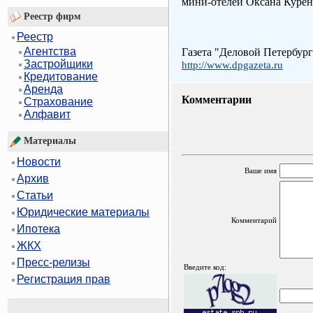
мини-отелей Оксана Курен
Реестр фирм
Реестр
Агентства
Газета "Деловой Петербург
Застройщики
http://www.dpgazeta.ru
Кредитование
Аренда
Комментарии
Страхование
Алфавит
Материалы
Новости
Ваше имя
Архив
Статьи
Юридические материалы
Комментарий
Ипотека
ЖКХ
Пресс-релизы
Введите код:
Регистрация прав