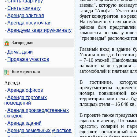
Снять квартиру
звезды", которую возведу
Снять комнату
завода "Альфа". Участник
Аренда элитная
будет конкурентов, но рек
На публичных слушаниях 
Аренда посуточная
района был представлен
Арендуем квартиру/комнату
комплекса по заказу ювел
"три звезды" расположится
Загородная
Главный вход в здание бу
Дома, дачи
Уткина проезда. Гостиниц
Продажа участков
– 7–10 этажей. Наибольшая
паркинг на два уровня – 
автомобилей и платная дл
Коммерческая
В гостинице, котору
Аренда
предусмотрены одномест
Аренда офисов
номера повышенной ком
Аренда торговых
территории комплекса бу
помещений
площадь отеля – 16 848 кв.
Аренда производственных
В проекте также предусмо
складов
сдавать в аренду. По замы
Аренда зданий
красоты, солярий и пари
Аренда земельных участков
сделают гостиничный ко