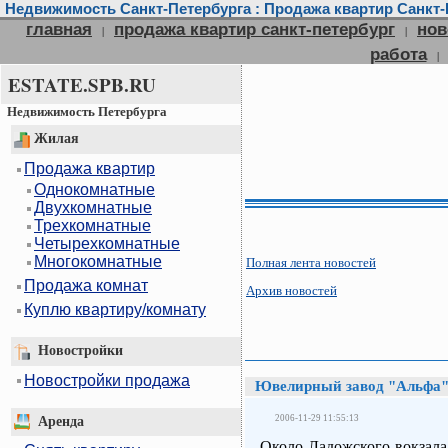
Недвижимость Санкт-Петербурга : Продажа квартир Санкт-П
главная
продажа квартир санкт-петербург
нов
|
|
работа
|
ESTATE.SPB.RU
Недвижимость Петербурга
Жилая
Продажа квартир
Однокомнатные
Двухкомнатные
Трехкомнатные
Четырехкомнатные
Многокомнатные
Полная лента новостей
Продажа комнат
Архив новостей
Куплю квартиру/комнату
Новостройки
Новостройки продажа
Ювелирный завод "Альфа" 
2006-11-29 11:55:13
Аренда
Около Ладожского вокзала