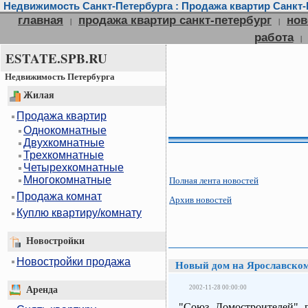
Недвижимость Санкт-Петербурга : Продажа квартир Санкт-П
главная
продажа квартир санкт-петербург
нов
|
|
работа
|
ESTATE.SPB.RU
Недвижимость Петербурга
Жилая
Продажа квартир
Однокомнатные
Двухкомнатные
Трехкомнатные
Четырехкомнатные
Многокомнатные
Полная лента новостей
Продажа комнат
Архив новостей
Куплю квартиру/комнату
Новостройки
Новостройки продажа
Новый дом на Ярославском
2002-11-28 00:00:00
Аренда
"Союз Домостроителей" п