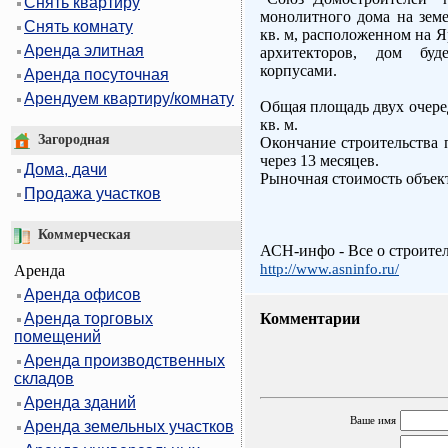
Снять квартиру
монолитного дома на зем
Снять комнату
кв. м, расположенном на Я
Аренда элитная
архитекторов, дом буд
корпусами.
Аренда посуточная
Арендуем квартиру/комнату
Общая площадь двух очереде
кв. м.
Загородная
Окончание строительства 
через 13 месяцев.
Дома, дачи
Рыночная стоимость объект
Продажа участков
Коммерческая
АСН-инфо - Все о строите
http://www.asninfo.ru/
Аренда
Аренда офисов
Аренда торговых
Комментарии
помещений
Аренда производственных
складов
Аренда зданий
Ваше имя
Аренда земельных участков