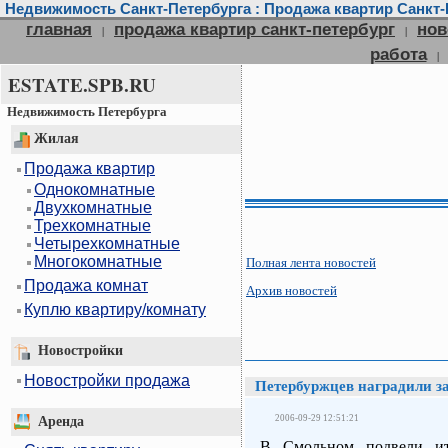
Недвижимость Санкт-Петербурга : Продажа квартир Санкт-П
главная
продажа квартир санкт-петербург
нов
|
|
работа
|
ESTATE.SPB.RU
Недвижимость Петербурга
Жилая
Продажа квартир
Однокомнатные
Двухкомнатные
Трехкомнатные
Четырехкомнатные
Многокомнатные
Полная лента новостей
Продажа комнат
Архив новостей
Куплю квартиру/комнату
Новостройки
Новостройки продажа
Петербуржцев наградили за
2006-09-29 12:51:21
Аренда
В Смольном подвели ит