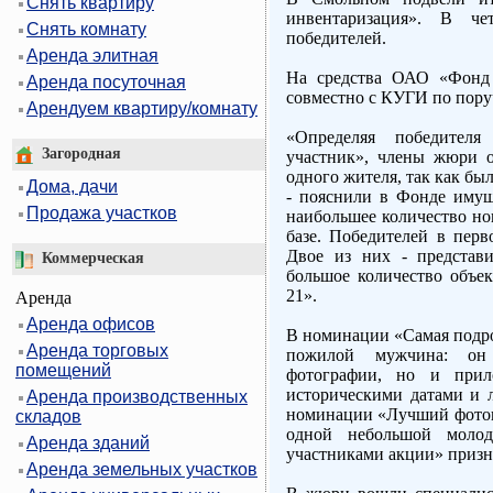
Снять квартиру
инвентаризация». В че
Снять комнату
победителей.
Аренда элитная
На средства ОАО «Фонд 
Аренда посуточная
совместно с КУГИ по пору
Арендуем квартиру/комнату
«Определяя победите
Загородная
участник», члены жюри о
одного жителя, так как бы
Дома, дачи
- пояснили в Фонде имущ
Продажа участков
наибольшее количество но
базе. Победителей в перв
Двое из них - представ
Коммерческая
большое количество объек
21».
Аренда
Аренда офисов
В номинации «Самая подро
Аренда торговых
пожилой мужчина: он
помещений
фотографии, но и при
историческими датами и 
Аренда производственных
номинации «Лучший фотоко
складов
одной небольшой моло
Аренда зданий
участниками акции» призна
Аренда земельных участков