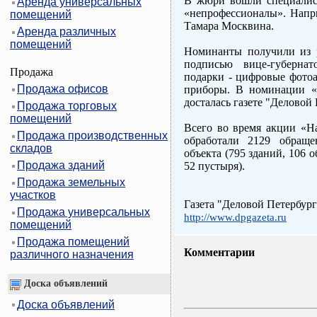
В жюри вошли специалис
Аренда универсальных
«непрофессионалы». Напр
помещений
Тамара Москвина.
Аренда различных
помещений
Номинанты получили из 
подписью вице-губерн
Продажа
подарки - цифровые фотоа
Продажа офисов
приборы. В номинации «
досталась газете "Деловой 
Продажа торговых
помещений
Всего во время акции «Н
Продажа производственных
обработали 2129 обращ
складов
объекта (795 зданий, 106 
Продажа зданий
52 пустыря).
Продажа земельных
участков
Газета "Деловой Петербург
Продажа универсальных
http://www.dpgazeta.ru
помещений
Продажа помещений
Комментарии
различного назначения
Доска объявлений
Доска объявлений