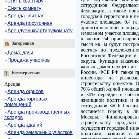
Снять квартиру
сотрудников Федерально
Снять комнату
Федерации, а также пов
Аренда элитная
городской территории в пе
участке площадью 0,4 га
Аренда посуточная
ориентировочной площадью
Арендуем квартиру/комнату
земельном участке площад
владение 54 ориентиров
Загородная
тысяч кв. м будут постро
вестись по предложению
Дома, дачи
Российской Федерации и
Продажа участков
округа. Функции заказчик
жилых домов осуществит 
России. ФСБ РФ также пр
Коммерческая
инвестора на реализа
строительству объектов. 
Аренда
70% общей жилой площади
Аренда офисов
и 30% перейдет в собств
Аренда торговых
жилищной политики и ж
помещений
сотрудников ФСБ России
достанется городу в ли
Аренда производственных
Москвы. Финансирова
складов
строительству городски
Аренда зданий
осуществит городской инв
Аренда земельных участков
политики, развития и р