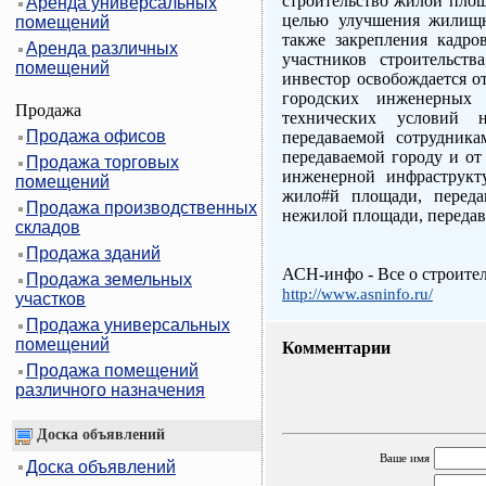
строительство жилой площ
Аренда универсальных
целью улучшения жилищн
помещений
также закрепления кадро
Аренда различных
участников строительст
помещений
инвестор освобождается о
городских инженерных
Продажа
технических условий
Продажа офисов
передаваемой сотрудник
передаваемой городу и от
Продажа торговых
инженерной инфраструк
помещений
жило#й площади, переда
Продажа производственных
нежилой площади, передав
складов
Продажа зданий
АСН-инфо - Все о строите
Продажа земельных
http://www.asninfo.ru/
участков
Продажа универсальных
помещений
Комментарии
Продажа помещений
различного назначения
Доска объявлений
Ваше имя
Доска объявлений