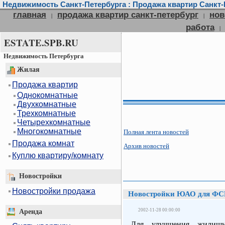
Недвижимость Санкт-Петербурга : Продажа квартир Санкт-П
главная
продажа квартир санкт-петербург
нов
|
|
работа
|
ESTATE.SPB.RU
Недвижимость Петербурга
Жилая
Продажа квартир
Однокомнатные
Двухкомнатные
Трехкомнатные
Четырехкомнатные
Многокомнатные
Полная лента новостей
Продажа комнат
Архив новостей
Куплю квартиру/комнату
Новостройки
Новостройки продажа
Новостройки ЮАО для ФС
2002-11-28 00:00:00
Аренда
Для улучшения жилищн