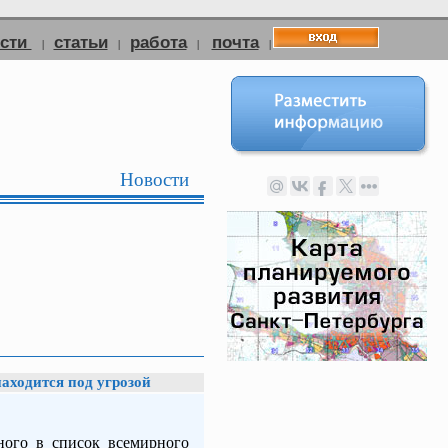
ости
статьи
работа
почта
|
|
|
|
Новости
аходится под угрозой
ного в список всемирного