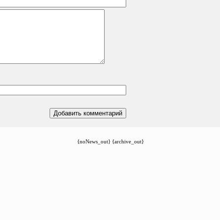
{noNews_out} {archive_out}