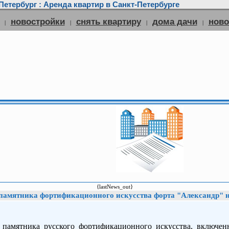
етербург : Аренда квартир в Санкт-Петербурге
новостройки
снять квартиру
дома дачи
нов
|
|
|
|
{lastNews_out}
памятника фортификационного искусства форта "Александр" н
 памятника русского фортификационного искусства, включен