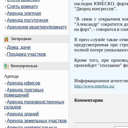
наследия ЮHЕСКО, форта "
Снять комнату
"Дворец конгрессов".
Аренда элитная
"В связи с открытием но
Аренда посуточная
"Александр" сократится до
Арендуем квартиру/комнату
на форт", - говорится в с
Загородная
В пресс-службе также отме
предусмотренная при стро
Дома, дачи
полной потере уникальног
Продажа участков
Кроме того, при произво
произойдет "сползание" фо
Коммерческая
Аренда
Информационное агентств
Аренда офисов
http://www.interfax.ru/
Аренда торговых
помещений
Комментарии
Аренда производственных
складов
Аренда зданий
Аренда земельных участков
Аренда универсальных