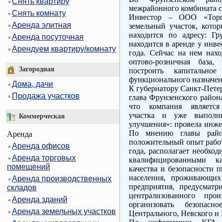
Снять квартиру
межрайонного комбината с
Снять комнату
Инвестор – ООО «Торг
Аренда элитная
земельный участок, кото
находится по адресу: Гр
Аренда посуточная
находится в аренде у инве
Арендуем квартиру/комнату
года. Сейчас на нем нах
оптово-розничная база,
Загородная
построить капитальн
функционального назначен
Дома, дачи
К губернатору Санкт-Пете
Продажа участков
глава Фрунзенского район
что компания является
участка и уже выполн
Коммерческая
улучшения»: провела инже
По мнению главы район
Аренда
положительный опыт работ
Аренда офисов
года, располагает необхо
Аренда торговых
квалифицированными к
помещений
качества и безопасности 
населения, проживающих
Аренда производственных
предприятия, предусматр
складов
централизованного прои
Аренда зданий
организовать безопасн
Аренда земельных участков
Центрального, Невского и