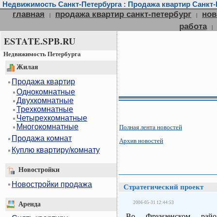
Недвижимость Санкт-Петербурга : Продажа квартир Санкт-П
главная
продажа квартир санкт-петербург
нов
|
|
работа
|
ESTATE.SPB.RU
Недвижимость Петербурга
Жилая
Продажа квартир
Однокомнатные
Двухкомнатные
Трехкомнатные
Четырехкомнатные
Многокомнатные
Полная лента новостей
Продажа комнат
Архив новостей
Куплю квартиру/комнату
Новостройки
Новостройки продажа
Стратегический проект
2006-05-31 12:44:53
Аренда
Во Фрунзенском райо