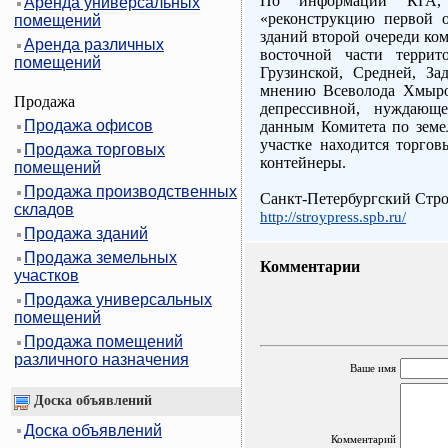
По информации КГА, 
Аренда универсальных
«реконструкцию первой о
помещений
зданий второй очереди ком
Аренда различных
восточной части террит
помещений
Грузинской, Средней, З
мнению Всеволода Хмыро
Продажа
депрессивной, нуждающе
Продажа офисов
данным Комитета по земел
участке находится торгов
Продажа торговых
контейнеры.
помещений
Продажа производственных
Санкт-Петербургский Стр
складов
http://stroypress.spb.ru/
Продажа зданий
Продажа земельных
Комментарии
участков
Продажа универсальных
помещений
Продажа помещений
различного назначения
Ваше имя
Доска объявлений
Доска объявлений
Комментарий