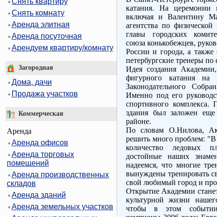
Снять квартиру
катания. На церемонии 
Снять комнату
включая и Валентину Ма
Аренда элитная
агентства по физической 
главы городских комите
Аренда посуточная
союза конькобежцев, руко
Арендуем квартиру/комнату
России и города, а такж
петербургские тренеры по
Загородная
Идея создания Академии
фигурного катания на к
Дома, дачи
Законодательного Собра
Продажа участков
Именно под его руководст
спортивного комплекса. 
здания был заложен еще
Коммерческая
районе.
По словам О.Нилова, Ак
Аренда
решить много проблем: "В 
Аренда офисов
количество ледовых п
Аренда торговых
достойные наших знаме
помещений
надеемся, что многие тре
вынуждены тренировать св
Аренда производственных
свой любимый город и про
складов
Открытие Академии стане
Аренда зданий
культурной жизни нашег
Аренда земельных участков
чтобы в этом событии