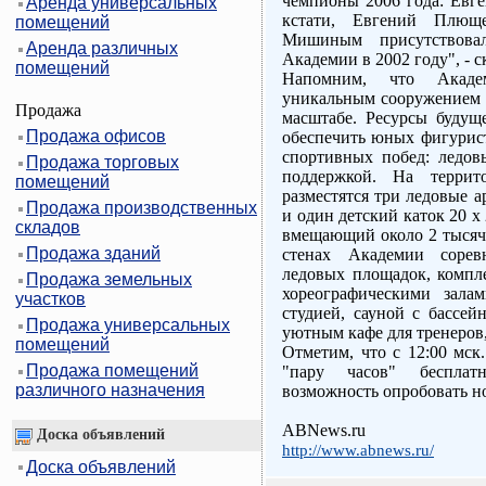
чемпионы 2006 года: Евг
Аренда универсальных
кстати, Евгений Плющ
помещений
Мишиным присутствова
Аренда различных
Академии в 2002 году", - 
помещений
Напомним, что Акаде
уникальным сооружением н
Продажа
масштабе. Ресурсы будущ
Продажа офисов
обеспечить юных фигурис
спортивных побед: ледо
Продажа торговых
поддержкой. На террит
помещений
разместятся три ледовые а
Продажа производственных
и один детский каток 20 х 
складов
вмещающий около 2 тысяч
Продажа зданий
стенах Академии сорев
ледовых площадок, компл
Продажа земельных
хореографическими зала
участков
студией, сауной с бассей
Продажа универсальных
уютным кафе для тренеров,
помещений
Отметим, что с 12:00 мск
Продажа помещений
"пару часов" беспла
различного назначения
возможность опробовать н
ABNews.ru
Доска объявлений
http://www.abnews.ru/
Доска объявлений