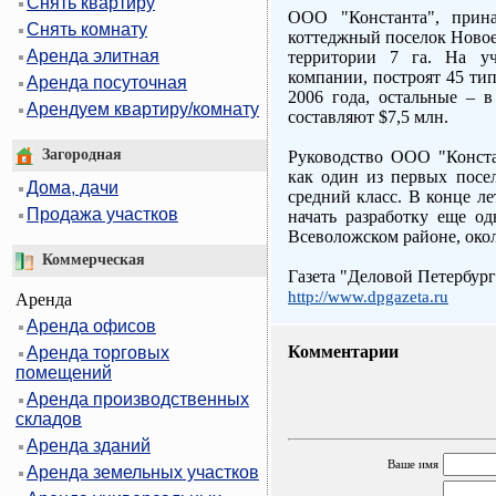
Снять квартиру
ООО "Константа", прина
Снять комнату
коттеджный поселок Новое
Аренда элитная
территории 7 га. На уч
компании, построят 45 ти
Аренда посуточная
2006 года, остальные – в
Арендуем квартиру/комнату
составляют $7,5 млн.
Загородная
Руководство ООО "Конст
как один из первых посел
Дома, дачи
средний класс. В конце л
Продажа участков
начать разработку еще од
Всеволожском районе, око
Коммерческая
Газета "Деловой Петербург
http://www.dpgazeta.ru
Аренда
Аренда офисов
Комментарии
Аренда торговых
помещений
Аренда производственных
складов
Аренда зданий
Ваше имя
Аренда земельных участков