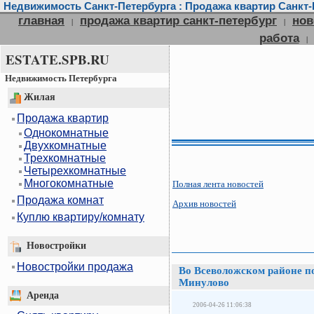
Недвижимость Санкт-Петербурга : Продажа квартир Санкт-П
главная
продажа квартир санкт-петербург
нов
|
|
работа
|
ESTATE.SPB.RU
Недвижимость Петербурга
Жилая
Продажа квартир
Однокомнатные
Двухкомнатные
Трехкомнатные
Четырехкомнатные
Многокомнатные
Полная лента новостей
Продажа комнат
Архив новостей
Куплю квартиру/комнату
Новостройки
Новостройки продажа
Во Всеволожском районе п
Минулово
Аренда
2006-04-26 11:06:38