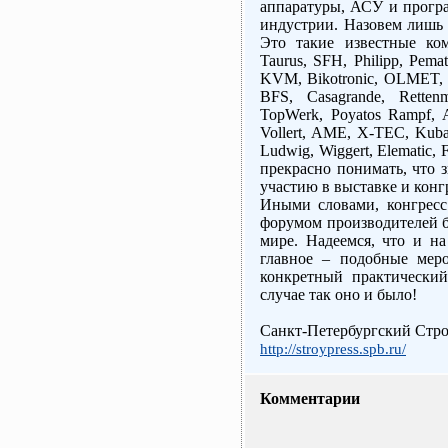
аппаратуры, АСУ и програ
индустрии. Назовем лишь 
Это такие известные комп
Taurus, SFH, Philipp, Pema
KVM, Bikotronic, OLMET, Fil
BFS, Casagrande, Retten
TopWerk, Poyatos Rampf, 
Vollert, AME, X-TEC, Kub
Ludwig, Wiggert, Elematic, 
прекрасно понимать, что 
участию в выставке и конгр
Иными словами, конгрес
форумом производителей бе
мире. Надеемся, что и на
главное – подобные мер
конкретный практический
случае так оно и было!
Санкт-Петербургский Стр
http://stroypress.spb.ru/
Комментарии