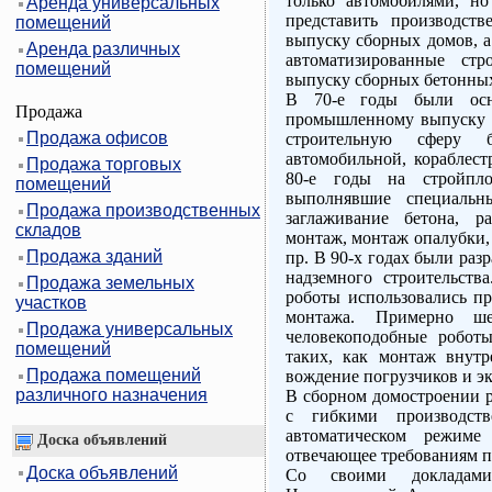
только автомобилями, н
Аренда универсальных
представить производст
помещений
выпуску сборных домов, а
Аренда различных
автоматизированные ст
помещений
выпуску сборных бетонны
В 70-е годы были осн
Продажа
промышленному выпуску 
Продажа офисов
строительную сферу 
автомобильной, кораблест
Продажа торговых
80-е годы на стройпло
помещений
выполнявшие специальны
Продажа производственных
заглаживание бетона, р
складов
монтаж, монтаж опалубки,
Продажа зданий
пр. В 90-х годах были ра
надземного строительств
Продажа земельных
роботы использовались пр
участков
монтажа. Примерно ш
Продажа универсальных
человекоподобные роботы
помещений
таких, как монтаж внутр
Продажа помещений
вождение погрузчиков и эк
различного назначения
В сборном домостроении р
с гибкими производст
автоматическом режиме 
Доска объявлений
отвечающее требованиям п
Доска объявлений
Со своими докладами