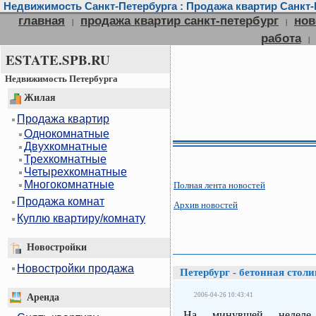
Недвижимость Санкт-Петербурга : Продажа квартир Санкт-П
главная
продажа квартир санкт-петербург
нов
|
|
работа
|
ESTATE.SPB.RU
Недвижимость Петербурга
Жилая
Продажа квартир
Однокомнатные
Двухкомнатные
Трехкомнатные
Четырехкомнатные
Многокомнатные
Полная лента новостей
Продажа комнат
Архив новостей
Куплю квартиру/комнату
Новостройки
Новостройки продажа
Петербург - бетонная стол
2006-04-26 10:43:41
Аренда
На минувшей неделе