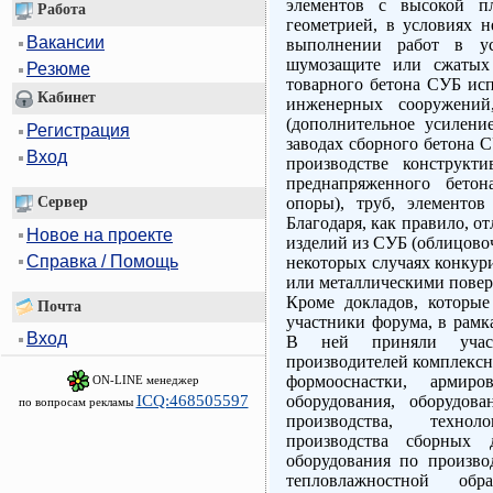
элементов с высокой п
Работа
геометрией, в условиях н
Вакансии
выполнении работ в у
шумозащите или сжатых 
Резюме
товарного бетона СУБ исп
Кабинет
инженерных сооружений
(дополнительное усиление
Регистрация
заводах сборного бетона 
Вход
производстве конструкт
преднапряженного бетон
Сервер
опоры), труб, элементов
Благодаря, как правило, о
Новое на проекте
изделий из СУБ (облицовоч
Справка / Помощь
некоторых случаях конкур
или металлическими поверх
Кроме докладов, которы
Почта
участники форума, в рамк
Вход
В ней приняли участ
производителей комплексн
формооснастки, армиро
ON-LINE менеджер
ICQ:468505597
оборудования, оборудов
по вопросам рекламы
производства, техно
производства сборных
оборудования по произво
тепловлажностной обра