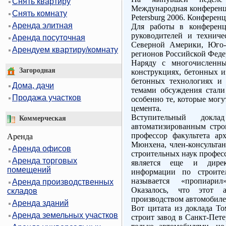
Снять квартиру
Международная конференц
Снять комнату
Petersburg 2006. Конферен
Аренда элитная
Для работы в конференц
руководителей и техниче
Аренда посуточная
Северной Америки, Юго-
Арендуем квартиру/комнату
регионов Российской Феде
Наряду с многочисленн
Загородная
конструкциях, бетонных и
бетонных технологиях и 
Дома, дачи
темами обсуждения стали
Продажа участков
особенно те, которые могу
цемента.
Вступительный докл
Коммерческая
автоматизированным стр
профессор факультета ар
Аренда
Мюнхена, член-консультан
Аренда офисов
строительных наук профес
Аренда торговых
является еще и дирек
помещений
информации по строите
называется «пропиари
Аренда производственных
Оказалось, что этот а
складов
производством автомобилей
Аренда зданий
Вот цитата из доклада То
Аренда земельных участков
строит завод в Санкт-Пете