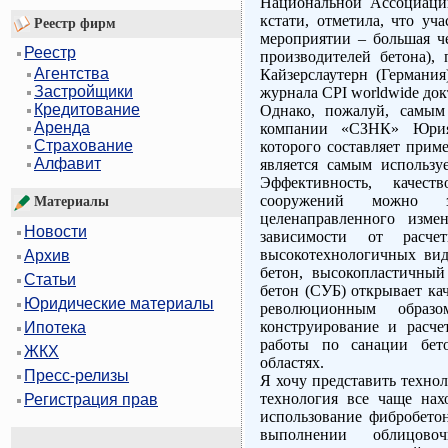
Национальной Ассоциации
кстати, отметила, что уч
Реестр фирм
мероприятии – большая ч
Реестр
производителей бетона), 
Агентства
Кайзерслаутерн (Германи
Застройщики
журнала CPI worldwide док
Кредитование
Однако, пожалуй, самым
Аренда
компании «СЗНК» Юрия 
Страхование
которого составляет прим
Алфавит
является самым использ
Эффективность, качест
сооружений можно з
Материалы
целенаправленного изме
Новости
зависимости от расче
высокотехнологичных вид
Архив
бетон, высокопластичны
Статьи
бетон (СУБ) открывает ка
Юридические материалы
революционным образо
конструирование и расчет
Ипотека
работы по санации бет
ЖКХ
областях.
Пресс-релизы
Я хочу представить техно
технология все чаще нах
Регистрация прав
использование фибробето
выполнении облицовоч