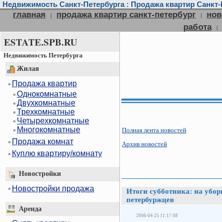
Недвижимость Санкт-Петербурга : Продажа квартир Санкт-П
главная
продажа квартир санкт-петербург
нов
|
|
работа
|
ESTATE.SPB.RU
Недвижимость Петербурга
Жилая
Продажа квартир
Однокомнатные
Двухкомнатные
Трехкомнатные
Четырехкомнатные
Многокомнатные
Полная лента новостей
Продажа комнат
Архив новостей
Куплю квартиру/комнату
Новостройки
Новостройки продажа
Итоги субботника: на убор
петербуржцев
Аренда
2006-04-25 11:17:08