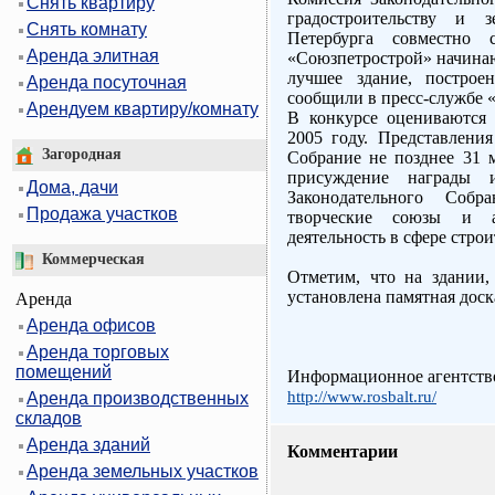
Снять квартиру
градостроительству и 
Снять комнату
Петербурга совместно
Аренда элитная
«Союзпетрострой» начинают
лучшее здание, построе
Аренда посуточная
сообщили в пресс-службе 
Арендуем квартиру/комнату
В конкурсе оцениваются 
2005 году. Представлени
Загородная
Собрание не позднее 31 м
присуждение награды 
Дома, дачи
Законодательного Собра
Продажа участков
творческие союзы и а
деятельность в сфере строи
Коммерческая
Отметим, что на здании,
установлена памятная доск
Аренда
Аренда офисов
Аренда торговых
помещений
Информационное агентство
http://www.rosbalt.ru/
Аренда производственных
складов
Аренда зданий
Комментарии
Аренда земельных участков