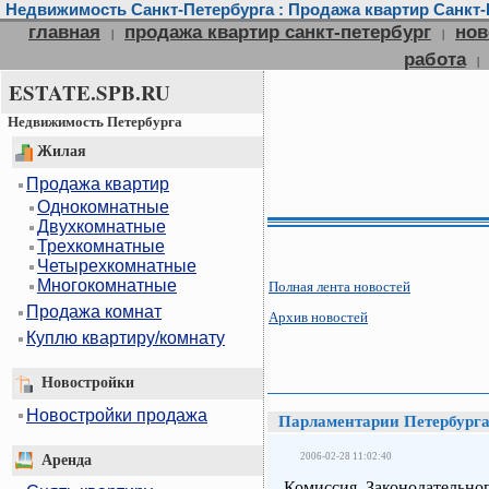
Недвижимость Санкт-Петербурга : Продажа квартир Санкт-П
главная
продажа квартир санкт-петербург
нов
|
|
работа
|
ESTATE.SPB.RU
Недвижимость Петербурга
Жилая
Продажа квартир
Однокомнатные
Двухкомнатные
Трехкомнатные
Четырехкомнатные
Многокомнатные
Полная лента новостей
Продажа комнат
Архив новостей
Куплю квартиру/комнату
Новостройки
Новостройки продажа
Парламентарии Петербурга
2006-02-28 11:02:40
Аренда
Комиссия Законодательног