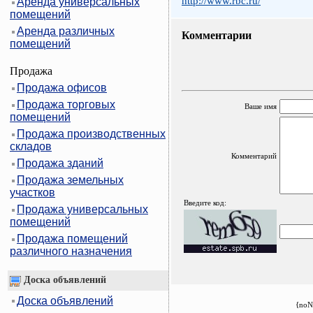
http://www.rbc.ru/
Аренда универсальных
помещений
Аренда различных
Комментарии
помещений
Продажа
Продажа офисов
Продажа торговых
Ваше имя
помещений
Продажа производственных
складов
Комментарий
Продажа зданий
Продажа земельных
участков
Введите код:
Продажа универсальных
помещений
Продажа помещений
различного назначения
Доска объявлений
Доска объявлений
{noN