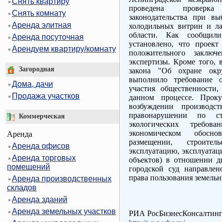
Снять квартиру
проведена проверка
Снять комнату
законодательства при вы
Аренда элитная
холодильных витрин и ла
области. Как сообщил
Аренда посуточная
установлено, что проект
Арендуем квартиру/комнату
положительного заключе
экспертизы. Кроме того, 
Загородная
закона "Об охране о
выполнило требование 
Дома, дачи
участия общественности
Продажа участков
данном процессе. Проку
возбуждении производс
правонарушении по с
Коммерческая
экологических требов
экономическом обосно
Аренда
размещении, строите
Аренда офисов
эксплуатацию, эксплуатац
Аренда торговых
объектов) в отношении 
помещений
городской суд направлен
права пользования земель
Аренда производственных
складов
Аренда зданий
Аренда земельных участков
РИА РосБизнесКонсалтин