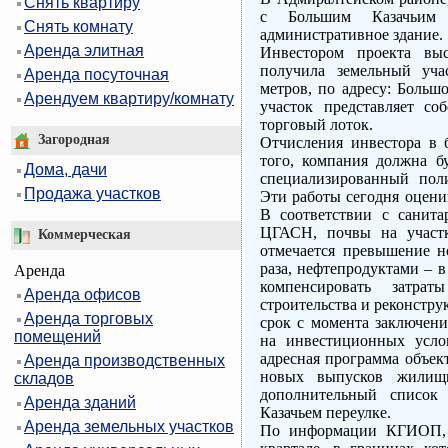
Снять квартиру
с Большим Казачьим 
Снять комнату
административное здание.
Аренда элитная
Инвестором проекта вы
получила земельный уча
Аренда посуточная
метров, по адресу: Большо
Арендуем квартиру/комнату
участок представляет со
торговый лоток.
Загородная
Отчисления инвестора в б
того, компания должна бу
Дома, дачи
специализированный поли
Продажа участков
Эти работы сегодня оцени
В соответствии с санита
ЦГАСН, почвы на участк
Коммерческая
отмечается превышение н
раза, нефтепродуктами – в
Аренда
компенсировать затр
Аренда офисов
строительства и реконстру
Аренда торговых
срок с момента заключени
помещений
на инвестиционных усло
адресная программа объек
Аренда производственных
новых выпусков жилищ
складов
дополнительный список
Аренда зданий
Казачьем переулке.
Аренда земельных участков
По информации КГИОП, у