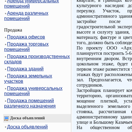
квартале, в границах ко
Аренда универсальных
культурного наследия: 
помещений
переулку. Участок, пр
Аренда различных
административного здания
помещений
застройке после пр
градостроительной экспер
Продажа
высоте и силуэту здания,
Продажа офисов
материалу, фактуре и цве
того, должно быть соблюде
Продажа торговых
По проекту ООО «Архи
помещений
планируется построить 5-
Продажа производственных
внутренним двором. Встр
складов
цокольном этаже, будет
Продажа зданий
первом этаже разместится
этажах будут расположены
Продажа земельных
зал. Предполагается, 
участков
сотрудников.
Продажа универсальных
Застройщик планирует ко
помещений
территорию, организова
Продажа помещений
мощение плиткой, уст
различного назначения
выделенного земельного
стоянка, рассчитанная
административному здани
Доска объявлений
улице и Большому Казачьем
Доска объявлений
На общественном обс