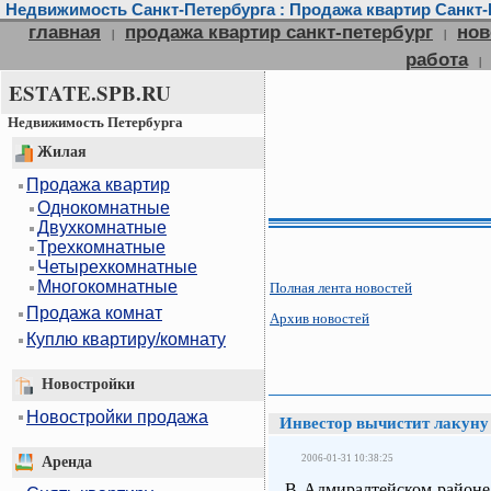
Недвижимость Санкт-Петербурга : Продажа квартир Санкт-П
главная
продажа квартир санкт-петербург
нов
|
|
работа
|
ESTATE.SPB.RU
Недвижимость Петербурга
Жилая
Продажа квартир
Однокомнатные
Двухкомнатные
Трехкомнатные
Четырехкомнатные
Многокомнатные
Полная лента новостей
Продажа комнат
Архив новостей
Куплю квартиру/комнату
Новостройки
Новостройки продажа
Инвестор вычистит лакуну
2006-01-31 10:38:25
Аренда
В Адмиралтейском районе