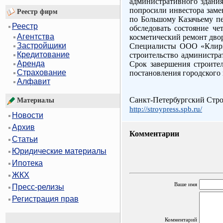
административного здания
попросили инвестора заме
Реестр фирм
по Большому Казачьему пе
Реестр
обследовать состояние че
Агентства
косметический ремонт дво
Застройщики
Специалисты ООО «Клири
Кредитование
строительство администра
Аренда
Срок завершения строител
Страхование
постановления городского 
Алфавит
Санкт-Петербургский Стр
Материалы
http://stroypress.spb.ru/
Новости
Архив
Комментарии
Статьи
Юридические материалы
Ипотека
ЖКХ
Ваше имя
Пресс-релизы
Регистрация прав
Комментарий