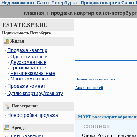
Недвижимость Санкт-Петербурга : Продажа квартир Санкт-П
главная
продажа квартир санкт-петербург
|
ESTATE.SPB.RU
Недвижимость Петербурга
Жилая
Продажа квартир
Однокомнатные
Двухкомнатные
Трехкомнатные
Четырехкомнатные
Многокомнатные
Полная лента новостей
Продажа комнат
Архив новостей
Куплю квартиру/комнату
Новостройки
Новостройки продажа
МЭРТ рассмотрит обращен
2006-01-31 10:22:49
Аренда
«Опора России» получила 
Снять квартиру