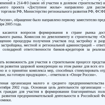
енений в 214-ФЗ (закон об участии в долевом строительстве) 
льного проекта «Доступное жилье» направлено для рассм
и торговли РФ, Министерство регионального развития РФ, ФСФР
России», обращение было направлено первому заместителю пред
ря 2005 года.
и касаются вопросов формирования в стране рынка дос
льного рынка. Комиссия по девелопменту и строительству «О
ению процедуры получения участков под застройку и разр
 застройщика, местной и региональной администраций – отве
у солидарной ответственности банков-кредиторов за реал
ть возможность для участия в строительном процессе предста
для развития здоровой конкуренции на этом рынке для всех его
 но и о принятии комплекса мер, способных стимулировать отр
твие, на готовую продукцию», - отметили в «Опоре России».
енная организация малого и среднего предпринимательства
нтября 2002 года. Основная цель деятельности организации 
 граждан для участия в формировании благоприятных поли
 развития предпринимательской деятельности в Российской Ф
номики.