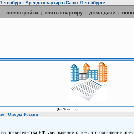
етербург : Аренда квартир в Санкт-Петербурге
новостройки
снять квартиру
дома дачи
нов
|
|
|
|
{lastNews_out}
ие "Опоры России"
из правительства РФ уведомление о том, что обращение през