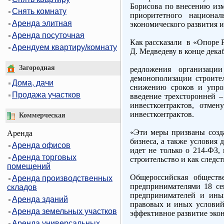
Борисова по внесению изм
Снять комнату
приоритетного национа
Аренда элитная
экономического развития 
Аренда посуточная
Как рассказали в «Опоре 
Арендуем квартиру/комнату
Д. Медведеву в конце декаб
Загородная
редложения организаци
демонополизации строите
Дома, дачи
снижению сроков и упрощ
Продажа участков
введение трехсторонней –
инвестконтрактов, отмен
инвестконтрактов.
Коммерческая
«Эти меры призваны созда
Аренда
бизнеса, а также условия 
Аренда офисов
идет не только о 214-ФЗ,
Аренда торговых
строительство и как следс
помещений
Общероссийская обществ
Аренда производственных
предпринимателями 18 се
складов
предпринимателей и иных
Аренда зданий
правовых и иных условий
Аренда земельных участков
эффективное развитие эко
Аренда универсальных