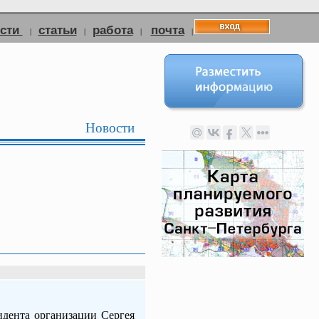
ости
статьи
работа
почта
|
|
|
|
Новости
идента организации Сергея