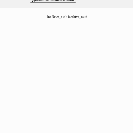
{noNews_out} {archive_out}