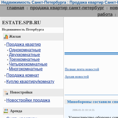
Недвижимость Санкт-Петербурга : Продажа квартир Санкт-П
главная
продажа квартир санкт-петербург
нов
|
|
работа
|
ESTATE.SPB.RU
Недвижимость Петербурга
Жилая
Продажа квартир
Однокомнатные
Двухкомнатные
Трехкомнатные
Четырехкомнатные
Многокомнатные
Полная лента новостей
Продажа комнат
Архив новостей
Куплю квартиру/комнату
Новостройки
Новостройки продажа
Минобороны составило сп
2006-01-31 10:14:35
Аренда
Vинистерство обороны со