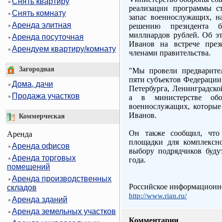
Снять квартиру
реализации программы с
Снять комнату
запас военнослужащих, н
Аренда элитная
решению президента 
миллиардов рублей. Об э
Аренда посуточная
Иванов на встрече през
Арендуем квартиру/комнату
членами правительства.
Загородная
"Мы провели предварите
пяти субъектов Федерации
Дома, дачи
Петербурга, Ленинградско
Продажа участков
а в министерстве об
военнослужащих, которые 
Иванов.
Коммерческая
Он также сообщил, что 
Аренда
площадки для комплексн
Аренда офисов
выбору подрядчиков буду
Аренда торговых
года.
помещений
Аренда производственных
Российское информационно
складов
http://www.rian.ru/
Аренда зданий
Аренда земельных участков
Комментарии