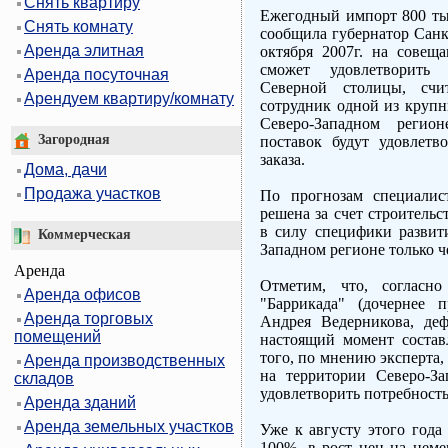
Снять квартиру
Ежегодный импорт 800 тыс
Снять комнату
сообщила губернатор Санк
Аренда элитная
октября 2007г. на совеща
сможет удовлетворить 
Аренда посуточная
Северной столицы, сч
Арендуем квартиру/комнату
сотрудник одной из крупн
Северо-Западном регио
Загородная
поставок будут удовлетв
заказа.
Дома, дачи
Продажа участков
По прогнозам специалис
решена за счет строитель
в силу специфики развити
Коммерческая
Западном регионе только че
Аренда
Отметим, что, соглас
Аренда офисов
"Баррикада" (дочернее 
Аренда торговых
Андрея Ведерникова, де
помещений
настоящий момент состав
того, по мнению эксперта,
Аренда производственных
на территории Северо-За
складов
удовлетворить потребность
Аренда зданий
Аренда земельных участков
Уже к августу этого года
100%, в рост цен на цем