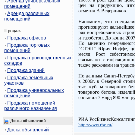
Аренда универсальных
цен на продукцию, изго
помещений
отметил А.Ведерников.
Аренда различных
помещений
Напомним, что специали
прогнозируют дальнейшее 
Продажа
ряд востребованных строй
Продажа офисов
и газобетон. До конца 200
По мнению генерального
Продажа торговых
"СТЭП" Юрия Иоффе, цен
помещений
месяц. Рост себестоимо
Продажа производственных
связывают с инфляционн
складов
также расходами на трансп
Продажа зданий
По данным Санкт-Петербур
Продажа земельных
в 2006г. в Северной стол
участков
тыс. куб. м товарного бе
Продажа универсальных
товарного бетона, издели
помещений
составил 7 млрд 890 млн ру
Продажа помещений
различного назначения
РИА РосБизнесКонсалтин
Доска объявлений
http://www.rbc.ru/
Доска объявлений