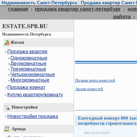
Недвижимость Санкт-Петербурга : Продажа квартир Санкт-П
главная
продажа квартир санкт-петербург
нов
|
|
работа
|
ESTATE.SPB.RU
Недвижимость Петербурга
Жилая
Продажа квартир
Однокомнатные
Двухкомнатные
Трехкомнатные
Четырехкомнатные
Многокомнатные
Полная лента новостей
Продажа комнат
Архив новостей
Куплю квартиру/комнату
Новостройки
Новостройки продажа
Ежегодный импорт 800 тыс.
потребности строительног
Аренда
2007-10-25 14:05:07