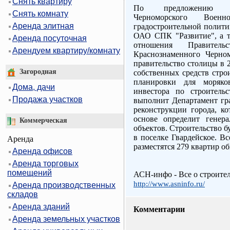
Снять квартиру
По предложению ко
Снять комнату
Черноморского Военн
Аренда элитная
градостроительной полити
ОАО СПК "Развитие", а 
Аренда посуточная
отношения Правител
Арендуем квартиру/комнату
Краснознаменного Черно
правительство столицы в 
Загородная
собственных средств стро
планировки для моряков
Дома, дачи
инвестора по строитель
Продажа участков
выполнит Департамент гра
реконструкции города, к
основе определит генера
Коммерческая
объектов. Строительство б
в поселке Гвардейское. Вс
Аренда
разместятся 279 квартир о
Аренда офисов
Аренда торговых
помещений
АСН-инфо - Все о строите
http://www.asninfo.ru/
Аренда производственных
складов
Аренда зданий
Комментарии
Аренда земельных участков