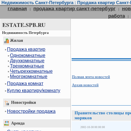
Недвижимость Санкт-Петербурга : Продажа квартир Санкт-П
главная
продажа квартир санкт-петербург
нов
|
|
работа
|
ESTATE.SPB.RU
Недвижимость Петербурга
Жилая
Продажа квартир
Однокомнатные
Двухкомнатные
Трехкомнатные
Четырехкомнатные
Многокомнатные
Полная лента новостей
Продажа комнат
Архив новостей
Куплю квартиру/комнату
Новостройки
Новостройки продажа
Правительство столицы пр
моряков
Аренда
2002-10-30 00:00:00