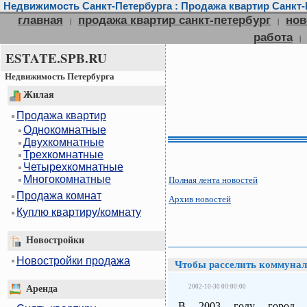
Недвижимость Санкт-Петербурга : Продажа квартир Санкт-П
главная
продажа квартир санкт-петербург
нов
|
|
работа
|
ESTATE.SPB.RU
Недвижимость Петербурга
Жилая
Продажа квартир
Однокомнатные
Двухкомнатные
Трехкомнатные
Четырехкомнатные
Многокомнатные
Полная лента новостей
Продажа комнат
Архив новостей
Куплю квартиру/комнату
Новостройки
Новостройки продажа
Чтобы расселить коммуналк
2002-10-30 00:00:00
Аренда
В 2003 году город п