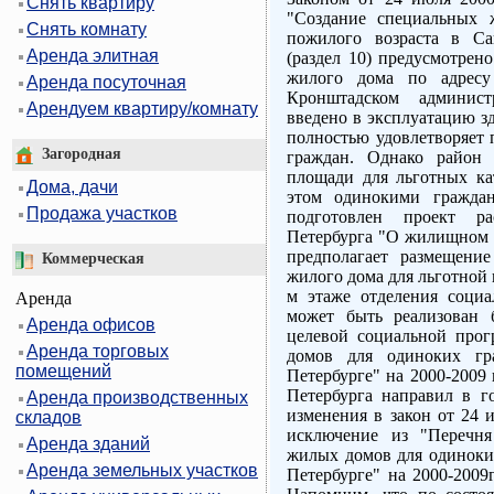
Снять квартиру
"Создание специальных 
Снять комнату
пожилого возраста в Са
Аренда элитная
(раздел 10) предусмотрен
жилого дома по адресу 
Аренда посуточная
Кронштадском админист
Арендуем квартиру/комнату
введено в эксплуатацию зд
полностью удовлетворяет 
Загородная
граждан. Однако район 
площади для льготных ка
Дома, дачи
этом одинокими граждан
Продажа участков
подготовлен проект ра
Петербурга "О жилищном с
предполагает размещение
Коммерческая
жилого дома для льготной 
м этаже отделения соци
Аренда
может быть реализован 
Аренда офисов
целевой социальной про
Аренда торговых
домов для одиноких гр
помещений
Петербурге" на 2000-2009 
Петербурга направил в г
Аренда производственных
изменения в закон от 24 
складов
исключение из "Перечня
Аренда зданий
жилых домов для одиноких
Аренда земельных участков
Петербурге" на 2000-2009г