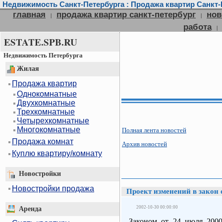
Недвижимость Санкт-Петербурга : Продажа квартир Санкт-П
главная
продажа квартир санкт-петербург
нов
|
|
работа
|
ESTATE.SPB.RU
Недвижимость Петербурга
Жилая
Продажа квартир
Однокомнатные
Двухкомнатные
Трехкомнатные
Четырехкомнатные
Многокомнатные
Полная лента новостей
Продажа комнат
Архив новостей
Куплю квартиру/комнату
Новостройки
Новостройки продажа
Проект изменений в закон
2002-10-30 00:00:00
Аренда
Законом от 24 июля 2000