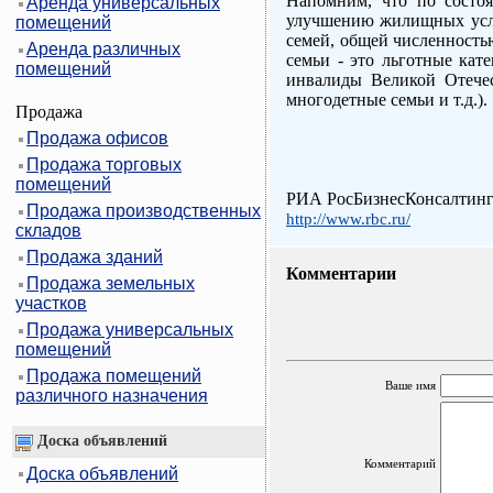
Напомним, что по состоя
Аренда универсальных
улучшению жилищных усло
помещений
семей, общей численностью
Аренда различных
семьи - это льготные кат
помещений
инвалиды Великой Отечес
многодетные семьи и т.д.).
Продажа
Продажа офисов
Продажа торговых
помещений
РИА РосБизнесКонсалтин
Продажа производственных
http://www.rbc.ru/
складов
Продажа зданий
Комментарии
Продажа земельных
участков
Продажа универсальных
помещений
Продажа помещений
Ваше имя
различного назначения
Доска объявлений
Комментарий
Доска объявлений