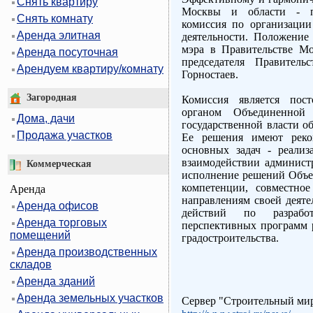
Снять квартиру
Москвы и области - пр
Снять комнату
комиссия по организации
Аренда элитная
деятельности. Положение
мэра в Правительстве М
Аренда посуточная
председателя Правитель
Арендуем квартиру/комнату
Горностаев.
Загородная
Комиссия является пос
органом Объединенной 
Дома, дачи
государственной власти о
Продажа участков
Ее решения имеют реком
основных задач - реали
взаимодействии админист
Коммерческая
исполнение решений Объе
компетенции, совместно
Аренда
направлениям своей деяте
Аренда офисов
действий по разрабо
Аренда торговых
перспективных программ р
помещений
градостроительства.
Аренда производственных
складов
Аренда зданий
Аренда земельных участков
Сервер "Строительный ми