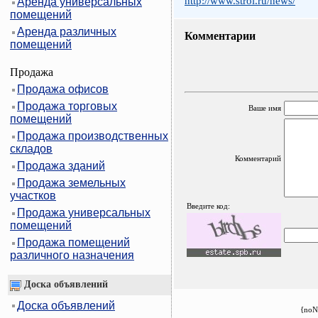
http://www.stroi.ru/news/
Аренда универсальных
помещений
Аренда различных
Комментарии
помещений
Продажа
Продажа офисов
Продажа торговых
Ваше имя
помещений
Продажа производственных
складов
Комментарий
Продажа зданий
Продажа земельных
участков
Введите код:
Продажа универсальных
помещений
Продажа помещений
различного назначения
Доска объявлений
Доска объявлений
{noN