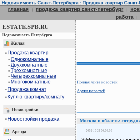
Недвижимость Санкт-Петербурга : Продажа квартир Санкт-П
главная
продажа квартир санкт-петербург
нов
|
|
работа
|
ESTATE.SPB.RU
Недвижимость Петербурга
Жилая
Продажа квартир
Однокомнатные
Двухкомнатные
Трехкомнатные
Четырехкомнатные
Многокомнатные
Полная лента новостей
Продажа комнат
Архив новостей
Куплю квартиру/комнату
Новостройки
Новостройки продажа
Москва и область: сотрудн
2002-10-29 00:00:00
Аренда
Эффективному и гармонич