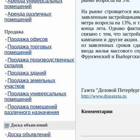
рынке возросла на 5%.
Аренда универсальных
помещений
На рынке строящегося жил
Аренда различных
заявленным застройщиками
помещений
метра возросла на 13%, и 
конца лета. Однако факти
Продажа
связано с тем, что застр
Продажа офисов
кампании и другие акции.
из заявленных сроков сд
Продажа торговых
ввода жилья массового сп
помещений
Фрунзенский и Выборгски
Продажа производственных
складов
Продажа зданий
Продажа земельных
участков
Газета "Деловой Петербург
Продажа универсальных
http://www.dpgazeta.ru
помещений
Продажа помещений
Комментарии
различного назначения
Доска объявлений
Доска объявлений