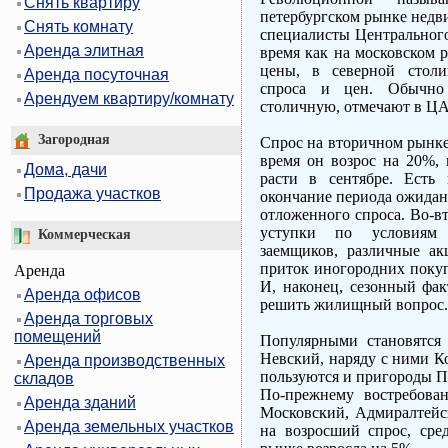
Снять квартиру
петербургском рынке недв
Снять комнату
специалисты Центрального
Аренда элитная
время как на московском р
цены, в северной столи
Аренда посуточная
спроса и цен. Обычно 
Арендуем квартиру/комнату
столичную, отмечают в Ц
Загородная
Спрос на вторичном рынке
время он возрос на 20%,
Дома, дачи
расти в сентябре. Есть 
Продажа участков
окончание периода ожидани
отложенного спроса. Во-в
уступки по условиям 
Коммерческая
заемщиков, различные ак
приток иногородних покуп
Аренда
И, наконец, сезонный фак
Аренда офисов
решить жилищный вопрос.
Аренда торговых
помещений
Популярными становятся
Невский, наряду с ними К
Аренда производственных
пользуются и пригороды Пе
складов
По-прежнему востребован
Аренда зданий
Московский, Адмиралтейс
Аренда земельных участков
на возросший спрос, сре