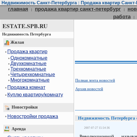
Недвижимость Санкт-Петербурга : Продажа квартир Санкт-П
главная
продажа квартир санкт-петербург
нов
|
|
работа
|
ESTATE.SPB.RU
Недвижимость Петербурга
Жилая
Продажа квартир
Однокомнатные
Двухкомнатные
Трехкомнатные
Четырехкомнатные
Многокомнатные
Полная лента новостей
Продажа комнат
Архив новостей
Куплю квартиру/комнату
Новостройки
Новостройки продажа
Недвижимость Петербурга 
2007-07-27 15:54:36
Аренда
Революционной назыв