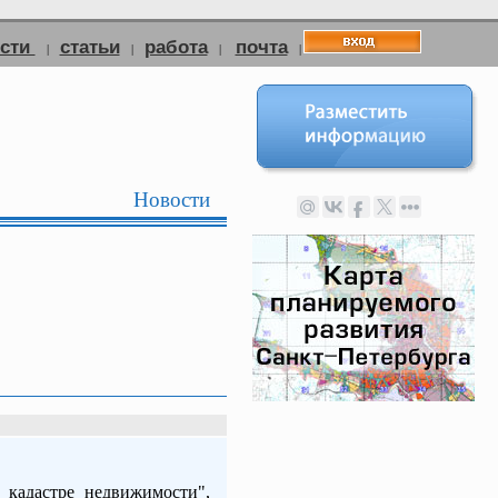
ости
статьи
работа
почта
|
|
|
|
Новости
 кадастре недвижимости",