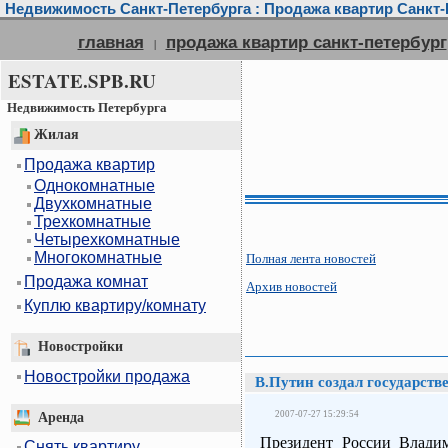
Недвижимость Санкт-Петербурга : Продажа квартир Санкт-П
главная
продажа квартир санкт-петербург
|
ESTATE.SPB.RU
Недвижимость Петербурга
Жилая
Продажа квартир
Однокомнатные
Двухкомнатные
Трехкомнатные
Четырехкомнатные
Многокомнатные
Полная лента новостей
Продажа комнат
Архив новостей
Куплю квартиру/комнату
Новостройки
Новостройки продажа
В.Путин создал государст
2007-07-27 15:29:54
Аренда
Президент России Владим
Снять квартиру