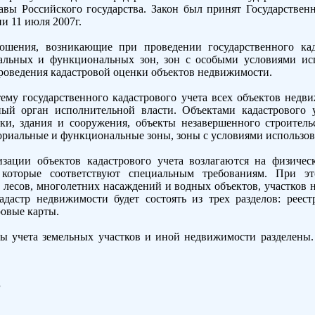
авы Российского государства. Закон был принят Государствен
и 11 июля 2007г.
ошения, возникающие при проведении государственного кад
альных и функциональных зон, зон с особыми условиями исп
проведения кадастровой оценки объектов недвижимости.
ему государственного кадастрового учета всех объектов недви
ый орган исполнительной власти. Объектами кадастрового уч
тки, здания и сооружения, объекты незавершенного строител
риальные и функциональные зоны, зоны с условиями использов
ации объектов кадастрового учета возлагаются на физиче
 которые соответствуют специальным требованиям. При э
лесов, многолетних насаждений и водных объектов, участков 
адастр недвижимости будет состоять из трех разделов: реес
ровые карты.
ы учета земельных участков и иной недвижимости разделены. 
г