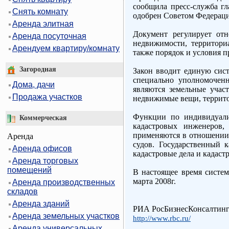
сообщила пресс-служба гл
Снять комнату
одобрен Советом Федераци
Аренда элитная
Документ регулирует отн
Аренда посуточная
недвижимости, территори
Арендуем квартиру/комнату
также порядок и условия 
Загородная
Закон вводит единую сист
специально уполномоченн
Дома, дачи
являются земельные учас
Продажа участков
недвижимые вещи, террито
Функции по индивидуализ
Коммерческая
кадастровых инженеров,
применяются в отношении 
Аренда
судов. Государственный к
Аренда офисов
кадастровые дела и кадаст
Аренда торговых
помещений
В настоящее время систем
марта 2008г.
Аренда производственных
складов
Аренда зданий
РИА РосБизнесКонсалтин
Аренда земельных участков
http://www.rbc.ru/
Аренда универсальных