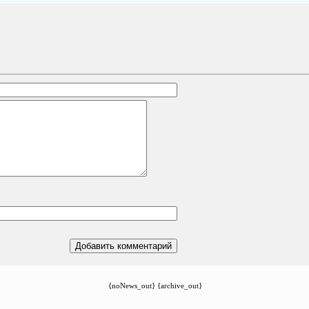
{noNews_out} {archive_out}