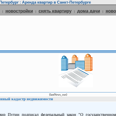
етербург : Аренда квартир в Санкт-Петербурге
новостройки
снять квартиру
дома дачи
нов
|
|
|
|
{lastNews_out}
венный кадастр недвижимости
ир Путин подписал федеральный закон "О государственном