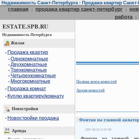
Недвижимость Санкт-Петербурга : Продажа квартир Санкт-П
главная
продажа квартир санкт-петербург
нов
|
|
работа
|
ESTATE.SPB.RU
Недвижимость Петербурга
Жилая
Продажа квартир
Однокомнатные
Двухкомнатные
Трехкомнатные
Четырехкомнатные
Многокомнатные
Полная лента новостей
Продажа комнат
Архив новостей
Куплю квартиру/комнату
Новостройки
Новостройки продажа
Фонтан на главной аквато
2007-06-29 12:07:08
Аренда
Фонтан на главной ак