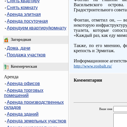
Снять квартиру
Васильевского остро
Снять комнату
Градостроительного совет
Аренда элитная
Фонтан, отметил он, — ве
Аренда посуточная
некоторую инфраструктуру
Арендуем квартиру/комнату
туалета, которые сопос
«Каждый раз, как еду мимо
Загородная
Также, по его мнению, ф
Дома, дачи
крепость и Эрмитаж.
Продажа участков
Информационное агентство
http://www.rosbalt.ru/
Коммерческая
Аренда
Комментарии
Аренда офисов
Аренда торговых
помещений
Аренда производственных
складов
Ваше имя
Аренда зданий
Аренда земельных участков