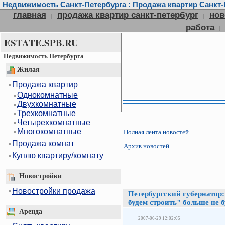
Недвижимость Санкт-Петербурга : Продажа квартир Санкт-П
главная
продажа квартир санкт-петербург
нов
|
|
работа
|
ESTATE.SPB.RU
Недвижимость Петербурга
Жилая
Продажа квартир
Однокомнатные
Двухкомнатные
Трехкомнатные
Четырехкомнатные
Многокомнатные
Полная лента новостей
Продажа комнат
Архив новостей
Куплю квартиру/комнату
Новостройки
Новостройки продажа
Петербургский губернатор:
будем строить" больше не б
Аренда
2007-06-29 12:02:05