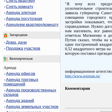
Снять квартиру
"Я хочу всех предуп
Снять комнату
уплотнительное строител
Аренда элитная
заявила губернатор Санк
совещании городского п
Аренда посуточная
застройки показывает, ч
Арендуем квартиру/комнату
справедливые. Нужно дого
нам наплевать, все равно
Загородная
отметила Матвиенко и до
Путин сказал, чтобы на к
Дома, дачи
один построенный квадра
Продажа участков
0,52 квадратного метра н
которую поставил президен
Коммерческая
Аренда
информационное агентств
Аренда офисов
http://www.regnum.ru/
Аренда торговых
помещений
Комментарии
Аренда производственных
складов
Аренда зданий
Аренда земельных участков