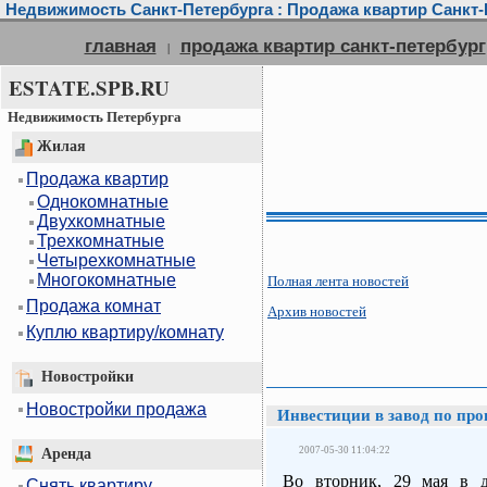
Недвижимость Санкт-Петербурга : Продажа квартир Санкт-П
главная
продажа квартир санкт-петербург
|
ESTATE.SPB.RU
Недвижимость Петербурга
Жилая
Продажа квартир
Однокомнатные
Двухкомнатные
Трехкомнатные
Четырехкомнатные
Многокомнатные
Полная лента новостей
Продажа комнат
Архив новостей
Куплю квартиру/комнату
Новостройки
Новостройки продажа
Инвестиции в завод по про
2007-05-30 11:04:22
Аренда
Во вторник, 29 мая в до
Снять квартиру