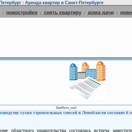
етербург : Аренда квартир в Санкт-Петербурге
новостройки
снять квартиру
дома дачи
нов
|
|
|
|
{lastNews_out}
изводству сухих строительных смесей в Ленобласти составят 6 м
ме областного правительства состоялась встреча заместите