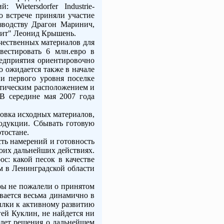
Wietersdorfer Industrie-
о встрече приняли участие
зводству Драгон Маринич,
мит" Леонид Крышень.
чественных материалов для
вестировать 6 млн.евро в
редприятия ориентировочно
го ожидается также в начале
и первого уровня поселке
тическим расположением и
В середине мая 2007 года
овка исходных материалов,
родукции. Сбывать готовую
тостане.
сть намерений и готовность
воих дальнейших действиях.
с: какой песок в качестве
ом в Ленинградской области
ры не пожалели о принятом
вается весьма динамично в
ылки к активному развитию
гей Куклин, не найдется ни
 лет решения о дальнейшем