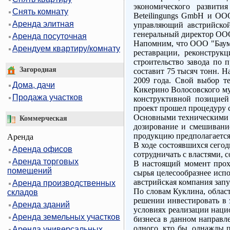
экономического развития
Снять комнату
Beteilingungs GmbH и ООО
Аренда элитная
управляющий австрийской
генеральный директор ООО
Аренда посуточная
Напомним, что ООО "Бауми
Арендуем квартиру/комнату
реставрации, реконструк
строительство завода по 
Загородная
составит 75 тысяч тонн. Н
2009 года. Свой выбор т
Дома, дачи
Кикерино Волосовского м
Продажа участков
конструктивной позицией
проект прошел процедуру 
Основными техническими э
Коммерческая
дозирование и смешивание
продукцию предполагается
Аренда
В ходе состоявшихся сегод
Аренда офисов
сотрудничать с властями, 
Аренда торговых
В настоящий момент прохо
помещений
сырья целесообразнее испо
австрийская компания запу
Аренда производственных
По словам Куклина, облас
складов
решении инвестировать в 
Аренда зданий
условиях реализации наци
Аренда земельных участков
бизнеса в данном направле
одного, кто бы, однажды 
Аренда универсальных