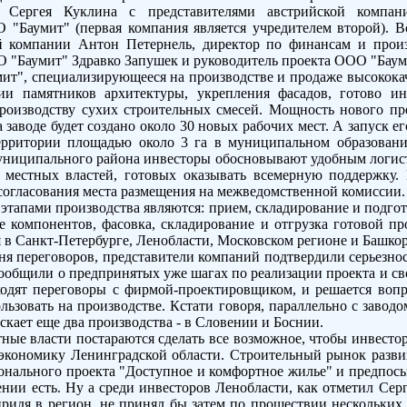
 Сергея Куклина с представителями австрийской компаний: 
 "Баумит" (первая компания является учредителем второй). В
 компании Антон Петернель, директор по финансам и прои
 "Баумит" Здравко Запушек и руководитель проекта ООО "Бау
т", специализирующееся на производстве и продаже высокока
ции памятников архитектуры, укрепления фасадов, готово ин
производству сухих строительных смесей. Мощность нового п
а заводе будет создано около 30 новых рабочих мест. А запуск е
ерритории площадью около 3 га в муниципальном образовани
униципального района инвесторы обосновывают удобным логис
 местных властей, готовых оказывать всемерную поддержку. 
согласования места размещения на межведомственной комиссии.
тапами производства являются: прием, складирование и подгот
 компонентов, фасовка, складирование и отгрузка готовой п
 в Санкт-Петербурге, Ленобласти, Московском регионе и Башкор
ня переговоров, представители компаний подтвердили серьезно
сообщили о предпринятых уже шагах по реализации проекта и с
дят переговоры с фирмой-проектировщиком, и решается вопро
льзовать на производстве. Кстати говоря, параллельно с завод
скает еще два производства - в Словении и Боснии.
тные власти постараются сделать все возможное, чтобы инвесто
экономику Ленинградской области. Строительный рынок разви
онального проекта "Доступное и комфортное жилье" и предпос
нии есть. Ну а среди инвесторов Ленобласти, как отметил Сер
придя в регион, не принял бы затем по прошествии нескольких