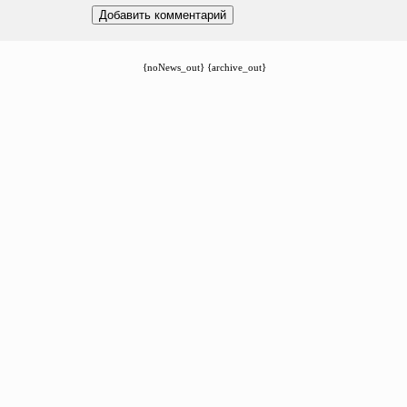
{noNews_out} {archive_out}