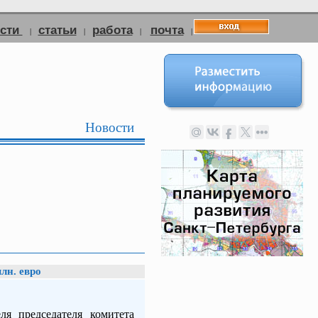
ости
статьи
работа
почта
|
|
|
|
Новости
лн. евро
ля председателя комитета