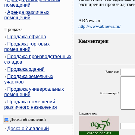
расширении производствен
помещений
Аренда различных
помещений
ABNews.ru
http://www.abnews.ru/
Продажа
Продажа офисов
Комментарии
Продажа торговых
помещений
Продажа производственных
складов
Продажа зданий
Ваше имя
Продажа земельных
участков
Продажа универсальных
Комментарий
помещений
Продажа помещений
различного назначения
Введите код:
Доска объявлений
Доска объявлений