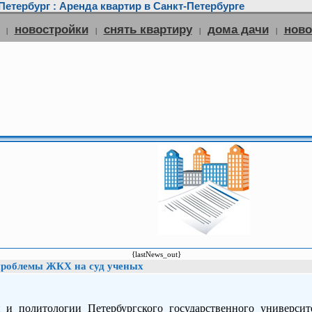
етербург : Аренда квартир в Санкт-Петербурге
новостройки
снять квартиру
дома дачи
нов
|
|
|
|
{lastNews_out}
проблемы ЖКХ на суд ученых
 и политологии Петербургского государственного университ