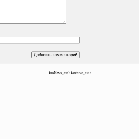
{noNews_out} {archive_out}