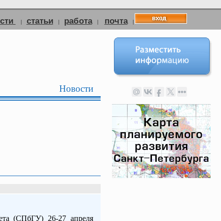
ости
статьи
работа
почта
|
|
|
|
Новости
ета (СПбГУ) 26-27 апреля