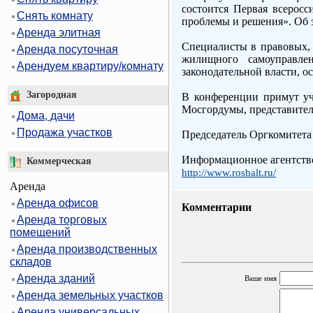
состоится Первая всерос
Снять комнату
проблемы и решения». Об 
Аренда элитная
Специалисты в правовых,
Аренда посуточная
жилищного самоуправле
Арендуем квартиру/комнату
законодательной власти, 
Загородная
В конференции примут уч
Мосгордумы, представител
Дома, дачи
Продажа участков
Председатель Оргкомитета
Информационное агентство
Коммерческая
http://www.rosbalt.ru/
Аренда
Аренда офисов
Комментарии
Аренда торговых
помещений
Аренда производственных
складов
Аренда зданий
Ваше имя
Аренда земельных участков
Аренда универсальных