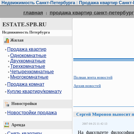
Недвижимость Санкт-Петербурга : Продажа квартир Санкт-П
главная
продажа квартир санкт-петербург
|
ESTATE.SPB.RU
Недвижимость Петербурга
Жилая
Продажа квартир
Однокомнатные
Двухкомнатные
Трехкомнатные
Четырехкомнатные
Многокомнатные
Полная лента новостей
Продажа комнат
Архив новостей
Куплю квартиру/комнату
Новостройки
Новостройки продажа
Сергей Миронов выносит 
2007-04-25 11:42:13
Аренда
На факультете философии
Снять квартиру