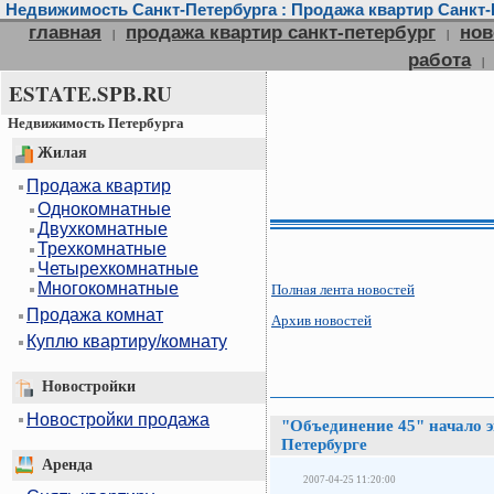
Недвижимость Санкт-Петербурга : Продажа квартир Санкт-П
главная
продажа квартир санкт-петербург
нов
|
|
работа
|
ESTATE.SPB.RU
Недвижимость Петербурга
Жилая
Продажа квартир
Однокомнатные
Двухкомнатные
Трехкомнатные
Четырехкомнатные
Многокомнатные
Полная лента новостей
Продажа комнат
Архив новостей
Куплю квартиру/комнату
Новостройки
Новостройки продажа
"Объединение 45" начало э
Петербурге
Аренда
2007-04-25 11:20:00