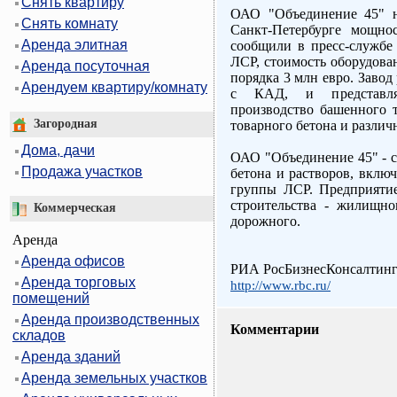
Снять квартиру
ОАО "Объединение 45" н
Снять комнату
Санкт-Петербурге мощно
Аренда элитная
сообщили в пресс-службе
ЛСР, стоимость оборудова
Аренда посуточная
порядка 3 млн евро. Завод
Арендуем квартиру/комнату
с КАД, и представля
производство башенного т
Загородная
товарного бетона и различ
Дома, дачи
ОАО "Объединение 45" - с
Продажа участков
бетона и растворов, вклю
группы ЛСР. Предприятие
строительства - жилищно
Коммерческая
дорожного.
Аренда
Аренда офисов
РИА РосБизнесКонсалтин
Аренда торговых
http://www.rbc.ru/
помещений
Аренда производственных
Комментарии
складов
Аренда зданий
Аренда земельных участков