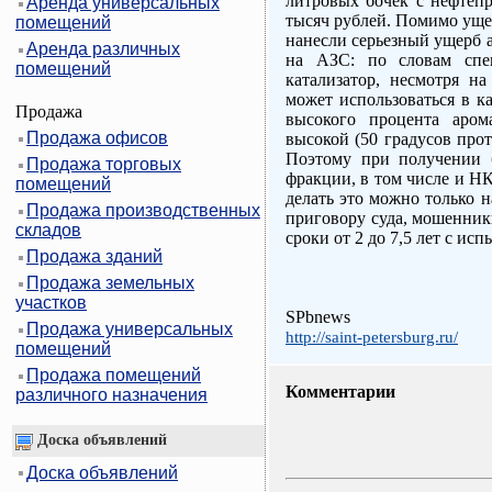
литровых бочек с нефтеп
Аренда универсальных
тысяч рублей. Помимо уще
помещений
нанесли серьезный ущерб 
Аренда различных
на АЗС: по словам спец
помещений
катализатор, несмотря на
может использоваться в ка
Продажа
высокого процента аром
Продажа офисов
высокой (50 градусов про
Поэтому при получении 
Продажа торговых
фракции, в том числе и НК
помещений
делать это можно только 
Продажа производственных
приговору суда, мошенник
складов
сроки от 2 до 7,5 лет с ис
Продажа зданий
Продажа земельных
участков
SPbnews
Продажа универсальных
http://saint-petersburg.ru/
помещений
Продажа помещений
Комментарии
различного назначения
Доска объявлений
Доска объявлений