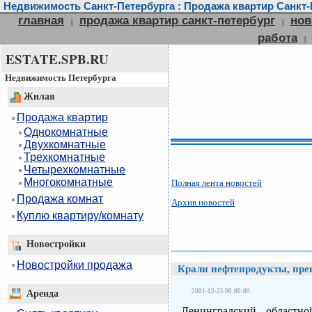
Недвижимость Санкт-Петербурга : Продажа квартир Санкт-П
главная
продажа квартир санкт-петербург
нов
|
|
работа
|
ESTATE.SPB.RU
Недвижимость Петербурга
Жилая
Продажа квартир
Однокомнатные
Двухкомнатные
Трехкомнатные
Четырехкомнатные
Многокомнатные
Полная лента новостей
Продажа комнат
Архив новостей
Куплю квартиру/комнату
Новостройки
Новостройки продажа
Крали нефтепродукты, пре
2001-12-25 00:00:00
Аренда
Ленинградский областно