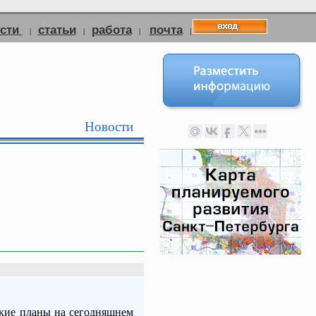
ости
статьи
работа
почта
|
|
|
|
Новости
акие планы на сегодняшнем