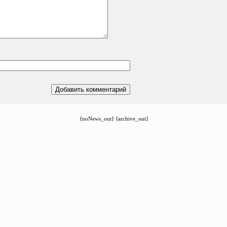
{noNews_out} {archive_out}