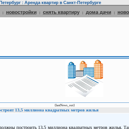
етербург : Аренда квартир в Санкт-Петербурге
новостройки
снять квартиру
дома дачи
нов
|
|
|
|
{lastNews_out}
построят 13,5 миллиона квадратных метров жилья
 должны построить 13,5 миллиона квадратных метров жилья. Т