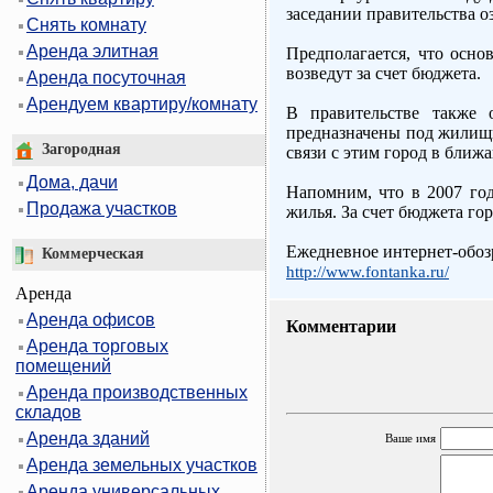
заседании правительства о
Снять комнату
Аренда элитная
Предполагается, что осно
возведут за счет бюджета.
Аренда посуточная
Арендуем квартиру/комнату
В правительстве также о
предназначены под жилищн
Загородная
связи с этим город в ближ
Дома, дачи
Напомним, что в 2007 го
Продажа участков
жилья. За счет бюджета г
Ежедневное интернет-обоз
Коммерческая
http://www.fontanka.ru/
Аренда
Аренда офисов
Комментарии
Аренда торговых
помещений
Аренда производственных
складов
Аренда зданий
Ваше имя
Аренда земельных участков
Аренда универсальных