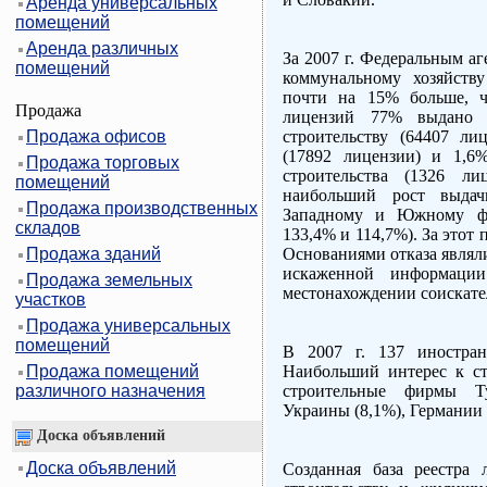
Аренда универсальных
помещений
Аренда различных
За 2007 г. Федеральным а
помещений
коммунальному хозяйств
почти на 15% больше, ч
Продажа
лицензий 77% выдано н
Продажа офисов
строительству (64407 ли
(17892 лицензии) и 1,6
Продажа торговых
строительства (1326 л
помещений
наибольший рост выдач
Продажа производственных
Западному и Южному фед
складов
133,4% и 114,7%). За этот 
Продажа зданий
Основаниями отказа являл
искаженной информаци
Продажа земельных
местонахождении соискате
участков
Продажа универсальных
помещений
В 2007 г. 137 иностра
Продажа помещений
Наибольший интерес к с
различного назначения
строительные фирмы Ту
Украины (8,1%), Германии 
Доска объявлений
Доска объявлений
Созданная база реестра 