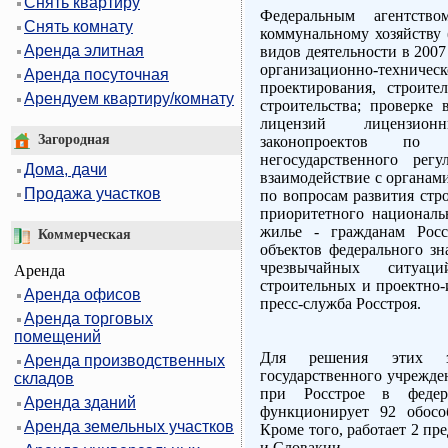
Снять квартиру
Федеральным агентств
Снять комнату
коммунальному хозяйству 
Аренда элитная
видов деятельности в 2007
организационно-технич
Аренда посуточная
проектирования, строит
Арендуем квартиру/комнату
строительства; проверке
лицензий лицензион
Загородная
законопроектов по 
негосударственного рег
Дома, дачи
взаимодействие с органам
Продажа участков
по вопросам развития стр
приоритетного националь
жилье - гражданам Росс
Коммерческая
объектов федерального зн
чрезвычайных ситуац
Аренда
строительных и проектно-
Аренда офисов
пресс-служба Росстроя.
Аренда торговых
помещений
Для решения этих за
Аренда производственных
государственного учрежд
складов
при Росстрое в феде
Аренда зданий
функционирует 92 обосо
Аренда земельных участков
Кроме того, работает 2 п
и Словакии.