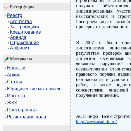
строительству и жилищно
получать объектив
Реестр фирм
лицензированных участн
Реестр
изыскательских и строи
Росстроем мерах воздей
Агентства
проверок их деятельности.
Застройщики
Кредитование
Аренда
В 2007 г. было пров
Страхование
лицензиатами лицензи
Алфавит
результатам проверок а
лицензий. Основными в
Материалы
являлись: нарушение 
Новости
осуществлении строитель
правового порядка веден
Архив
безопасности и условий 
Статьи
работ, а также недосто
Юридические материалы
соискателями лицензий
получение лицензий.
Ипотека
ЖКХ
Пресс-релизы
АСН-инфо - Все о строите
Регистрация прав
http://www.asninfo.ru/