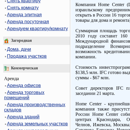
Снять квартиру
Компания Home Center (D
Снять комнату
израильскому предприни
Аренда элитная
открыть в России 16 торгов
товары для дома и ремонта)
Аренда посуточная
Арендуем квартиру/комнату
Суммарная площадь торго
2010 году составит 160 
Загородная
Международной финансов
подразделение Всемирно
Дома, дачи
возможность кредитовани
Продажа участков
компании.
Стоимость инвестпрогра
Коммерческая
$138,5 млн. IFC готово вы
суммы - $67 млн.
Аренда
Аренда офисов
Совет директоров IFC пл
Аренда торговых
заседании 21 марта.
помещений
Home Center - крупнейш
Аренда производственных
компания также присутс
складов
России Home Center соби
Аренда зданий
центрах Краснодара, О
Аренда земельных участков
Челнов, Ижевска, Москвы,
Саратова, Барнаула, Ново