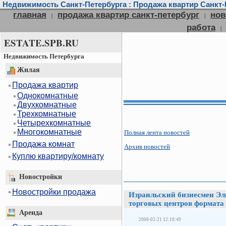
Недвижимость Санкт-Петербурга : Продажа квартир Санкт-П
главная
продажа квартир санкт-петербург
нов
|
|
работа
|
ESTATE.SPB.RU
Недвижимость Петербурга
Жилая
Продажа квартир
Однокомнатные
Двухкомнатные
Трехкомнатные
Четырехкомнатные
Многокомнатные
Полная лента новостей
Продажа комнат
Архив новостей
Куплю квартиру/комнату
Новостройки
Новостройки продажа
Израильский бизнесмен Эл
торговых центров формата
Аренда
2008-02-21 12:10:49