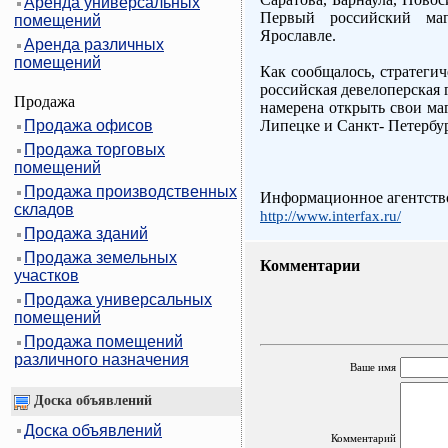
Аренда универсальных
Первый российский ма
помещений
Ярославле.
Аренда различных
помещений
Как сообщалось, стратеги
российская девелоперская
Продажа
намерена открыть свои ма
Продажа офисов
Липецке и Санкт- Петербур
Продажа торговых
помещений
Продажа производственных
Информационное агентств
складов
http://www.interfax.ru/
Продажа зданий
Продажа земельных
Комментарии
участков
Продажа универсальных
помещений
Продажа помещений
различного назначения
Ваше имя
Доска объявлений
Доска объявлений
Комментарий