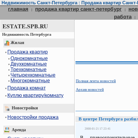
Недвижимость Санкт-Петербурга : Продажа квартир Санкт-П
главная
продажа квартир санкт-петербург
нов
|
|
работа
|
ESTATE.SPB.RU
Недвижимость Петербурга
Жилая
Продажа квартир
Однокомнатные
Двухкомнатные
Трехкомнатные
Четырехкомнатные
Многокомнатные
Полная лента новостей
Продажа комнат
Архив новостей
Куплю квартиру/комнату
Новостройки
Новостройки продажа
В центре Петербурга разби
2008-01-21 17:23:41
Аренда
В правоохранительные