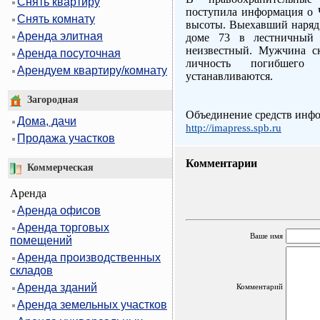
Снять квартиру
поступила информация о 
Снять комнату
высоты. Выехавший наряд 
Аренда элитная
доме 73 в лестничный 
неизвестный. Мужчина ск
Аренда посуточная
личность погибшего 
Арендуем квартиру/комнату
устанавливаются.
Загородная
Объединение средств инф
Дома, дачи
http://imapress.spb.ru
Продажа участков
Комментарии
Коммерческая
Аренда
Аренда офисов
Аренда торговых
Ваше имя
помещений
Аренда производственных
складов
Аренда зданий
Комментарий
Аренда земельных участков