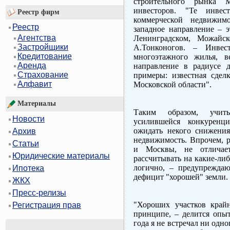
строительного рынка
инвесторов. "Те инвес
Реестр фирм
коммерческой недвижим
Реестр
западное направление – 
Агентства
Ленинградском, Можайс
Застройщики
А.Тонконогов. – Инвест
Кредитование
многоэтажного жилья, в
Аренда
направление в радиусе 
Страхование
примеры: известная сдел
Алфавит
Московской области".
Материалы
Таким образом, учит
Новости
усилившейся конкуренц
ожидать некого снижени
Архив
недвижимость. Впрочем, 
Статьи
и Москвы, не отличает
Юридические материалы
рассчитывать на какие-ли
логично, – предупреждаю
Ипотека
дефицит "хорошей" земли.
ЖКХ
Пресс-релизы
"Хороших участков край
Регистрация прав
принципе, – делится опыт
года я не встречал ни одно