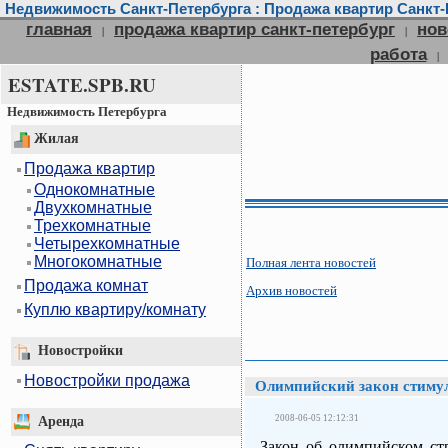
Недвижимость Санкт-Петербурга : Продажа квартир Санкт-П
главная
продажа квартир санкт-петербург
нов
|
|
работа
|
ESTATE.SPB.RU
Недвижимость Петербурга
Жилая
Продажа квартир
Однокомнатные
Двухкомнатные
Трехкомнатные
Четырехкомнатные
Многокомнатные
Полная лента новостей
Продажа комнат
Архив новостей
Куплю квартиру/комнату
Новостройки
Новостройки продажа
Олимпийский закон стимул
2008-06-05 12:12:31
Аренда
Закон об олимпийском стр