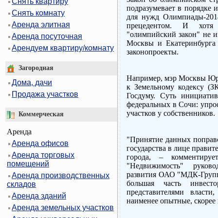
Снять квартиру
подразумевает в порядке 
Снять комнату
для нужд Олимпиады-201
Аренда элитная
прецедентом. И хотя 
"олимпийский закон" не и
Аренда посуточная
Москвы и Екатеринбурга
Арендуем квартиру/комнату
законопроекты.
Загородная
Например, мэр Москвы Юр
Дома, дачи
к Земельному кодексу (З
Продажа участков
Госдуму. Суть инициати
федеральных в Сочи: упрос
участков у собственников.
Коммерческая
Аренда
"Принятие данных поправо
Аренда офисов
государства в лице правит
Аренда торговых
города, – комментир
помещений
"Недвижимость" руковод
развития ОАО "МДК-Групп"
Аренда производственных
большая часть инвест
складов
представителями власти
Аренда зданий
наименее опытные, скорее 
Аренда земельных участков