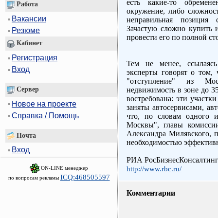
есть какие-то обремене
Работа
окружение, либо сложнос
Вакансии
неправильная позиция с
Зачастую сложно купить и
Резюме
провести его по полной ст
Кабинет
Регистрация
Тем не менее, ссылаясь
Вход
эксперты говорят о том,
"отступление" из Мо
Сервер
недвижимость в зоне до 35
востребована: эти участк
Новое на проекте
заняты автосервисами, ав
Справка / Помощь
что, по словам одного и
Москвы", главы комисси
Александра Милявского, п
Почта
необходимостью эффективн
Вход
РИА РосБизнесКонсалтин
ON-LINE менеджер
http://www.rbc.ru/
ICQ:468505597
по вопросам рекламы
Комментарии