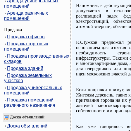
Аренда универсальных
Напомним, в действующей 
помещений
допускается в исключи
Аренда различных
реализацией задач феде
помещений
электростанций, объект
атомной энергии, обеспеч
Продажа
Продажа офисов
Ю.Лужков предложил р
Продажа торговых
основанием для изъятия з
помещений
необходимость строи
Продажа производственных
инфраструктуры. Такими о
складов
и многоквартирные дома, 
Продажа зданий
для очередников или под
идеи московских властей 
Продажа земельных
участков
Продажа универсальных
Если поправки примут, ме
помещений
Жителям деревень, таких к
Продажа помещений
притязания города на их 
различного назначения
жителей многоквартир
собственности им принадл
Доска объявлений
Доска объявлений
Как уже говорилось вы