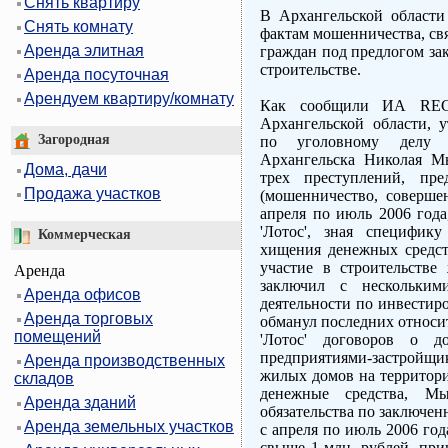
Снять квартиру
В Архангельской области
Снять комнату
фактам мошенничества, св
Аренда элитная
граждан под предлогом за
строительстве.
Аренда посуточная
Арендуем квартиру/комнату
Как сообщили ИА REG
Архангельской области, 
Загородная
по уголовному делу 
Архангельска Николая М
Дома, дачи
трех преступлений, пр
Продажа участков
(мошенничество, соверше
апреля по июль 2006 год
'Лотос', зная специфику
Коммерческая
хищения денежных средст
участие в строительстве 
Аренда
заключил с нескольки
Аренда офисов
деятельности по инвестир
Аренда торговых
обманул последних относ
помещений
'Лотос' договоров о д
предприятиями-застройщи
Аренда производственных
жилых домов на территори
складов
денежные средства, М
Аренда зданий
обязательства по заключен
Аренда земельных участков
с апреля по июль 2006 го
свыше 1 млн. рублей, пр