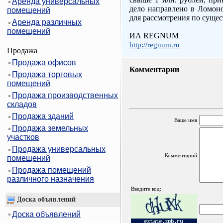
Аренда универсальных
дело направлено в Ломоно
помещений
для рассмотрения по сущес
Аренда различных
помещений
ИА REGNUM
http://regnum.ru
Продажа
Продажа офисов
Комментарии
Продажа торговых
помещений
Продажа производственных
складов
Продажа зданий
Ваше имя
Продажа земельных
участков
Продажа универсальных
Комментарий
помещений
Продажа помещений
различного назначения
Введите код:
Доска объявлений
Доска объявлений