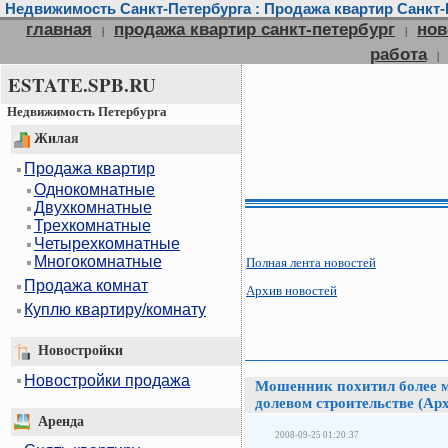
Недвижимость Санкт-Петербурга : Продажа квартир Санкт-П
главная
продажа квартир санкт-петербург
нов
|
|
работа
|
ESTATE.SPB.RU
Недвижимость Петербурга
Жилая
Продажа квартир
Однокомнатные
Двухкомнатные
Трехкомнатные
Четырехкомнатные
Многокомнатные
Полная лента новостей
Продажа комнат
Архив новостей
Куплю квартиру/комнату
Новостройки
Новостройки продажа
Мошенник похитил более м
долевом строительстве (Ар
Аренда
2008-09-25 01:20:37