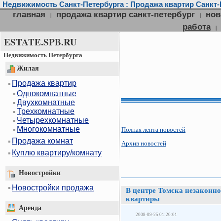
Недвижимость Санкт-Петербурга : Продажа квартир Санкт-П
главная
продажа квартир санкт-петербург
нов
|
|
работа
|
ESTATE.SPB.RU
Недвижимость Петербурга
Жилая
Продажа квартир
Однокомнатные
Двухкомнатные
Трехкомнатные
Четырехкомнатные
Многокомнатные
Полная лента новостей
Продажа комнат
Архив новостей
Куплю квартиру/комнату
Новостройки
Новостройки продажа
В центре Томска незаконно
квартиры
Аренда
2008-09-25 01:20:01