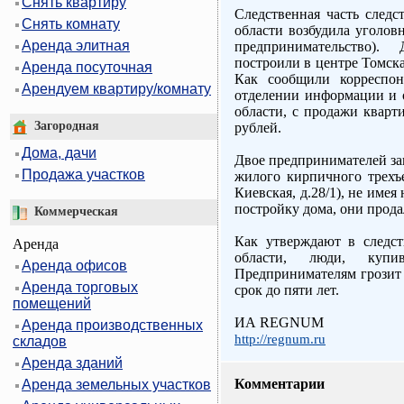
Снять квартиру
Следственная часть след
Снять комнату
области возбудила уголов
Аренда элитная
предпринимательство).
построили в центре Томск
Аренда посуточная
Как сообщили корресп
Арендуем квартиру/комнату
отделении информации и 
области, с продажи кварт
Загородная
рублей.
Дома, дачи
Двое предпринимателей за
Продажа участков
жилого кирпичного трехъе
Киевская, д.28/1), не имея
постройку дома, они прода
Коммерческая
Как утверждают в следс
Аренда
области, люди, купи
Аренда офисов
Предпринимателям грозит 
Аренда торговых
срок до пяти лет.
помещений
ИА REGNUM
Аренда производственных
http://regnum.ru
складов
Аренда зданий
Комментарии
Аренда земельных участков