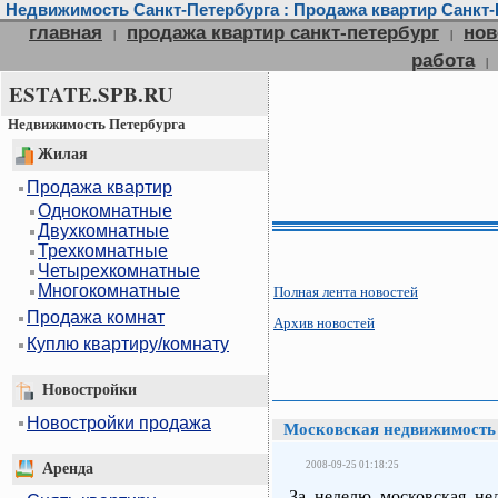
Недвижимость Санкт-Петербурга : Продажа квартир Санкт-П
главная
продажа квартир санкт-петербург
нов
|
|
работа
|
ESTATE.SPB.RU
Недвижимость Петербурга
Жилая
Продажа квартир
Однокомнатные
Двухкомнатные
Трехкомнатные
Четырехкомнатные
Многокомнатные
Полная лента новостей
Продажа комнат
Архив новостей
Куплю квартиру/комнату
Новостройки
Новостройки продажа
Московская недвижимость
2008-09-25 01:18:25
Аренда
За неделю московская не