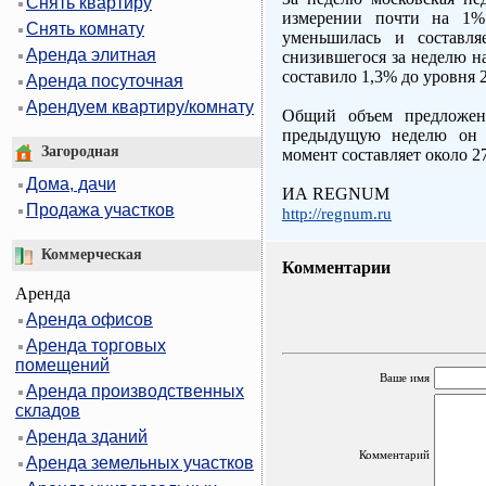
Снять квартиру
измерении почти на 1%
Снять комнату
уменьшилась и составля
Аренда элитная
снизившегося за неделю на
составило 1,3% до уровня 21
Аренда посуточная
Арендуем квартиру/комнату
Общий объем предложени
предыдущую неделю он 
Загородная
момент составляет около 27
Дома, дачи
ИА REGNUM
Продажа участков
http://regnum.ru
Коммерческая
Комментарии
Аренда
Аренда офисов
Аренда торговых
помещений
Ваше имя
Аренда производственных
складов
Аренда зданий
Комментарий
Аренда земельных участков