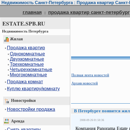
Недвижимость Санкт-Петербурга : Продажа квартир Санкт-П
главная
продажа квартир санкт-петербург
|
ESTATE.SPB.RU
Недвижимость Петербурга
Жилая
Продажа квартир
Однокомнатные
Двухкомнатные
Трехкомнатные
Четырехкомнатные
Многокомнатные
Полная лента новостей
Продажа комнат
Архив новостей
Куплю квартиру/комнату
Новостройки
Новостройки продажа
В Петербурге появится жил
2008-09-26 01:50:36
Аренда
Компания Panorama Estate
Снять квартиру