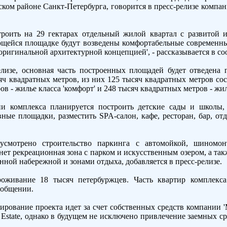
ском районе Санкт-Петербурга, говорится в пресс-релизе комп
троить на 29 гектарах отдельный жилой квартал с развитой 
ющейся площадке будут возведены комфортабельные современн
ригинальной архитектурной концепцией', - рассказывается в с
елизе, основная часть построенных площадей будет отведена
яч квадратных метров, из них 125 тысяч квадратных метров сос
в - жилье класса 'комфорт' и 248 тысяч квадратных метров - жиль
ии комплекса планируется построить детские сады и школы
ные площадки, разместить SPA-салон, кафе, ресторан, бар, от
усмотрено строительство паркинга с автомойкой, шиномон
ет рекреационная зона с парком и искусственным озером, а та
енной набережной и зонами отдыха, добавляется в пресс-релизе.
роживание 18 тысяч петербуржцев. Часть квартир комплекса
сообщении.
ирование проекта идет за счет собственных средств компании '
 Estate, однако в будущем не исключено привлечение заемных сре