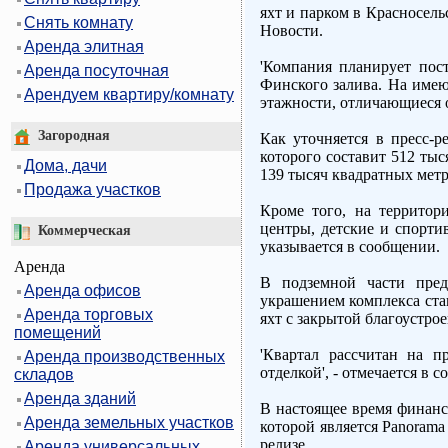
яхт и парком в Красносель
Снять комнату
Новости.
Аренда элитная
'Компания планирует пос
Аренда посуточная
Финского залива. На име
Арендуем квартиру/комнату
этажности, отличающиеся о
Загородная
Как уточняется в пресс-р
которого составит 512 тыс
Дома, дачи
139 тысяч квадратных метро
Продажа участков
Кроме того, на территор
центры, детские и спортив
Коммерческая
указывается в сообщении.
Аренда
В подземной части пред
Аренда офисов
украшением комплекса стан
Аренда торговых
яхт с закрытой благоустро
помещений
'Квартал рассчитан на п
Аренда производственных
отделкой', - отмечается в 
складов
Аренда зданий
В настоящее время финанс
Аренда земельных участков
которой является Panorama
релизе.
Аренда универсальных