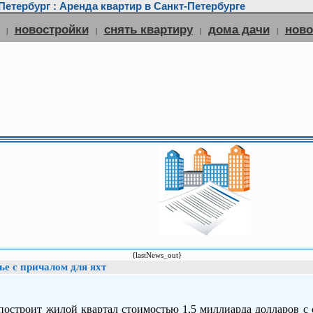
етербург : Аренда квартир в Санкт-Петербурге
новостройки
снять квартиру
дома дачи
нов
|
|
|
|
{lastNews_out}
ье с причалом для яхт
 построит жилой квартал стоимостью 1,5 миллиарда долларов с