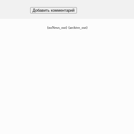
{noNews_out} {archive_out}