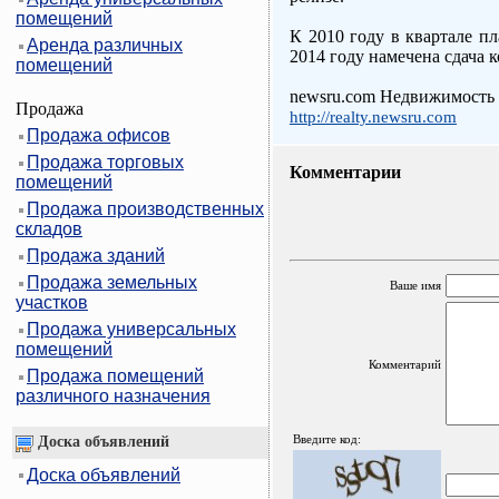
помещений
К 2010 году в квартале п
Аренда различных
2014 году намечена сдача 
помещений
newsru.com Недвижимость
Продажа
http://realty.newsru.com
Продажа офисов
Продажа торговых
Комментарии
помещений
Продажа производственных
складов
Продажа зданий
Продажа земельных
Ваше имя
участков
Продажа универсальных
помещений
Комментарий
Продажа помещений
различного назначения
Введите код:
Доска объявлений
Доска объявлений