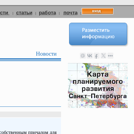
ости
статьи
работа
почта
|
|
|
|
Новости
 собственным причалом для