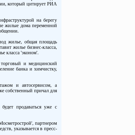
ании, который цитирует РИА
инфраструктурой на берегу
ые жилые дома переменной
ообщении.
 под жилье, общая площадь
тавит жилье бизнес-класса,
е класса 'эконом'.
, торговый и медицинский
деление банка и химчистку,
тажом и автосервисом, а
кже собственный причал для
 будет продаваться уже с
Мосметрострой', партнером
дств, указывается в пресс-