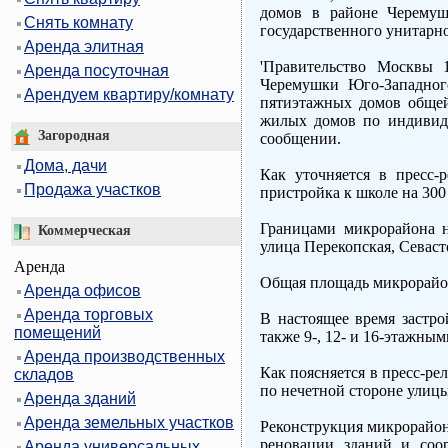
домов в районе Черемушк
Снять комнату
государственного унитарно
Аренда элитная
'Правительство Москвы 
Аренда посуточная
Черемушки Юго-Западного
Арендуем квартиру/комнату
пятиэтажных домов общей
жилых домов по индивиду
Загородная
сообщении.
Дома, дачи
Как уточняется в пресс-
Продажа участков
пристройка к школе на 300
Границами микрорайона н
Коммерческая
улица Перекопская, Севаст
Аренда
Общая площадь микрорайона
Аренда офисов
Аренда торговых
В настоящее время застр
помещений
также 9-, 12- и 16-этажны
Аренда производственных
Как поясняется в пресс-ре
складов
по нечетной стороне улиц
Аренда зданий
Аренда земельных участков
Реконструкция микрорайон
реновации зданий и соор
Аренда универсальных