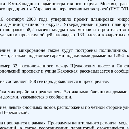
и Юго-Западного административного округа Москвы, расск
го предприятия 'Управление перспективных застроек' (ГУП 'УПЗ
16 сентября 2008 года утвердило проект планировки микр
 административного округа. Утвержденный проект планиро
 площадью 58,2 тысячи квадратных метров и строительство 
альным проектам общей площадью 133 тысячи квадратных мет
релизе, в микрорайоне также будут построены поликлиника, 
 мест, а также подземные гаражи под жилыми домами на 1,394 
омер 32, расположенного между Щелковским шоссе и Сирен
опольский проспект и улица Каховская, рассказывается в сообщ
 составляет 18,8 гектара, добавляется в пресс-релизе.
ойка микрорайона представлена 5-этажными блочными домами 
ми домами, указывается в сообщении.
лизе, девять сносимых домов расположены по четной стороне ули
ы Перекопской.
а проводится в рамках 'Программы капитального ремонта, моде
ужений, а также реорганизации территорий сложившейся з