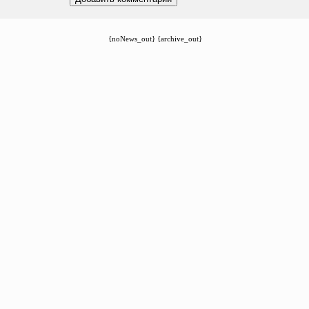
{noNews_out} {archive_out}