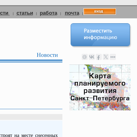
ости
статьи
работа
почта
|
|
|
|
Новости
троят на месте снесенных