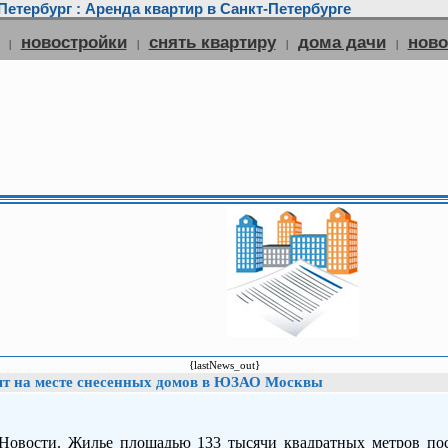
етербург : Аренда квартир в Санкт-Петербурге
новостройки
снять квартиру
дома дачи
нов
|
|
|
|
{lastNews_out}
оят на месте снесенных домов в ЮЗАО Москвы
вости. Жилье площадью 133 тысячи квадратных метров пос