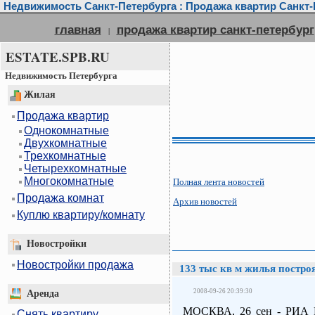
Недвижимость Санкт-Петербурга : Продажа квартир Санкт-П
главная
продажа квартир санкт-петербург
|
ESTATE.SPB.RU
Недвижимость Петербурга
Жилая
Продажа квартир
Однокомнатные
Двухкомнатные
Трехкомнатные
Четырехкомнатные
Многокомнатные
Полная лента новостей
Продажа комнат
Архив новостей
Куплю квартиру/комнату
Новостройки
Новостройки продажа
133 тыс кв м жилья постр
2008-09-26 20:39:30
Аренда
МОСКВА, 26 сен - РИА Но
Снять квартиру