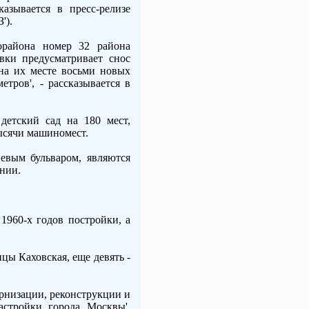
азывается в пресс-релизе
').
орайона номер 32 района
вки предусматривает снос
на их месте восьми новых
ров', - рассказывается в
детский сад на 180 мест,
тысячи машиномест.
евым бульваром, являются
ении.
1960-х годов постройки, а
цы Каховская, еще девять -
рнизации, реконструкции и
астройки города Москвы',