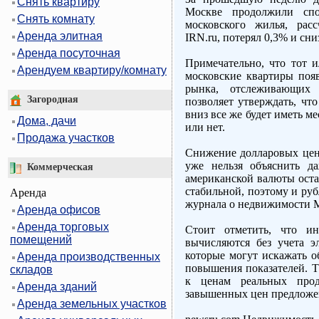
Снять квартиру
Москве продолжили спо
Снять комнату
московского жилья, рас
Аренда элитная
IRN.ru, потерял 0,3% и сни
Аренда посуточная
Примечательно, что тот 
Арендуем квартиру/комнату
московские квартиры появ
рынка, отслеживающих 
Загородная
позволяет утверждать, чт
вниз все же будет иметь ме
Дома, дачи
или нет.
Продажа участков
Снижение долларовых цен 
уже нельзя объяснить д
Коммерческая
американской валюты оста
стабильной, поэтому и ру
Аренда
журнала о недвижимости Me
Аренда офисов
Аренда торговых
Стоит отметить, что и
помещений
вычисляются без учета э
которые могут искажать о
Аренда производственных
повышения показателей. Т
складов
к ценам реальных про
Аренда зданий
завышенных цен предложе
Аренда земельных участков