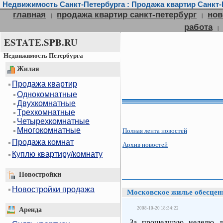
Недвижимость Санкт-Петербурга : Продажа квартир Санкт-П
главная
продажа квартир санкт-петербург
нов
|
|
работа
|
ESTATE.SPB.RU
Недвижимость Петербурга
Жилая
Продажа квартир
Однокомнатные
Двухкомнатные
Трехкомнатные
Четырехкомнатные
Многокомнатные
Полная лента новостей
Продажа комнат
Архив новостей
Куплю квартиру/комнату
Новостройки
Новостройки продажа
Московское жилье обесцен
2008-10-20 18:34:22
Аренда
За прошедшую неделю д