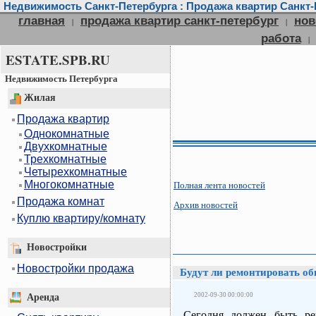
Недвижимость Санкт-Петербурга : Продажа квартир Санкт-П
главная
продажа квартир санкт-петербург
нов
|
|
работа
|
ESTATE.SPB.RU
Недвижимость Петербурга
Жилая
Продажа квартир
Однокомнатные
Двухкомнатные
Трехкомнатные
Четырехкомнатные
Многокомнатные
Полная лента новостей
Продажа комнат
Архив новостей
Куплю квартиру/комнату
Новостройки
Новостройки продажа
Будут ли ремонтировать о
2002-09-30 00:00:00
Аренда
Сегодня должен быть ре