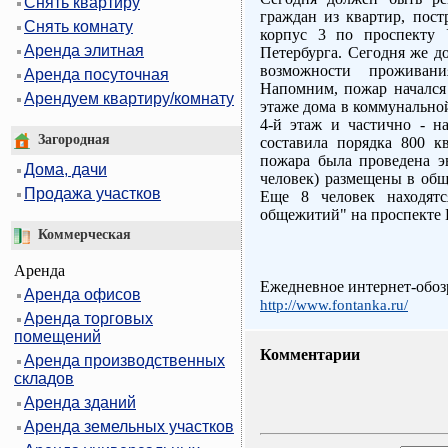
Снять квартиру
граждан из квартир, пост
Снять комнату
корпус 3 по проспекту 
Аренда элитная
Петербурга. Сегодня же д
возможности проживан
Аренда посуточная
Напомним, пожар начался 
Арендуем квартиру/комнату
этаже дома в коммунальной
4-й этаж и частично - н
Загородная
составила порядка 800 к
пожара была проведена э
Дома, дачи
человек) размещены в общ
Продажа участков
Еще 8 человек находят
общежитий" на проспекте 
Коммерческая
Аренда
Ежедневное интернет-обоз
Аренда офисов
http://www.fontanka.ru/
Аренда торговых
помещений
Комментарии
Аренда производственных
складов
Аренда зданий
Аренда земельных участков