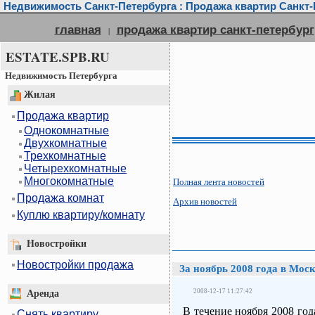
Недвижимость Санкт-Петербурга : Продажа квартир Санкт-П
главная
продажа квартир санкт-петербург
|
ESTATE.SPB.RU
Недвижимость Петербурга
Жилая
Продажа квартир
Однокомнатные
Двухкомнатные
Трехкомнатные
Четырехкомнатные
Многокомнатные
Полная лента новостей
Продажа комнат
Архив новостей
Куплю квартиру/комнату
Новостройки
Новостройки продажа
За ноябрь 2008 года в Мос
2008-12-17 11:27:42
Аренда
В течение ноября 2008 го
Снять квартиру