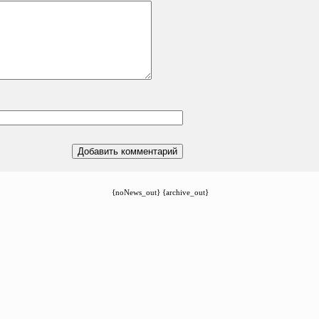
{noNews_out} {archive_out}