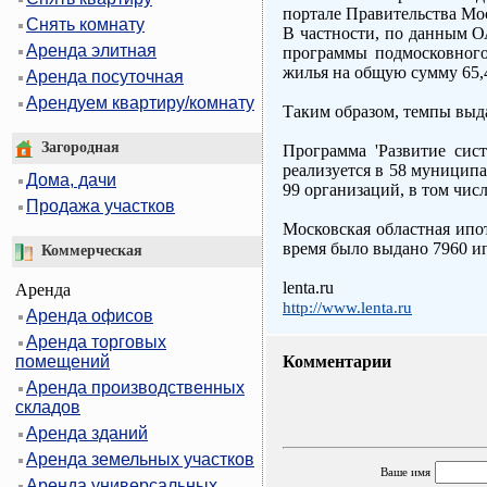
портале Правительства Мо
Снять комнату
В частности, по данным О
Аренда элитная
программы подмосковного
жилья на общую сумму 65,
Аренда посуточная
Арендуем квартиру/комнату
Таким образом, темпы выда
Загородная
Программа 'Развитие сис
реализуется в 58 муницип
Дома, дачи
99 организаций, в том чис
Продажа участков
Московская областная ипот
время было выдано 7960 и
Коммерческая
lenta.ru
Аренда
http://www.lenta.ru
Аренда офисов
Аренда торговых
помещений
Комментарии
Аренда производственных
складов
Аренда зданий
Аренда земельных участков
Ваше имя
Аренда универсальных