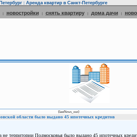
етербург : Аренда квартир в Санкт-Петербурге
новостройки
снять квартиру
дома дачи
нов
|
|
|
|
{lastNews_out}
ковской области было выдано 45 ипотечных кредитов
да не территории Подмосковья было выдано 45 ипотечных кредит