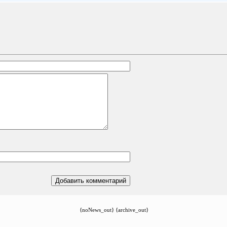
{noNews_out} {archive_out}