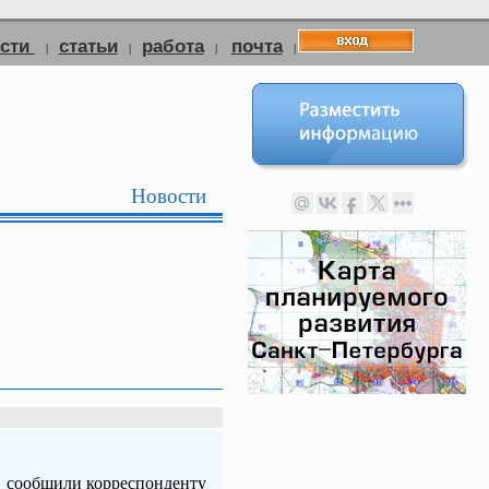
ости
статьи
работа
почта
|
|
|
|
Новости
, сообщили корреспонденту