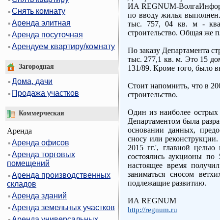
ИА REGNUM-ВолгаИнформ в
Снять комнату
по вводу жилья выполнен.
Аренда элитная
тыс. 757, 04 кв. м - к
строительство. Общая же п
Аренда посуточная
Арендуем квартиру/комнату
По заказу Департамента с
тыс. 277,1 кв. м. Это 15 
Загородная
131/89. Кроме того, было 
Дома, дачи
Стоит напомнить, что в 20
Продажа участков
строительство.
Один из наиболее острых 
Коммерческая
Департаментом была разраб
основании данных, предо
Аренда
сносу или реконструкции.
Аренда офисов
2015 гг.', главной цель
Аренда торговых
состоялись аукционы по 
помещений
настоящее время получил
заниматься сносом ветх
Аренда производственных
подлежащие развитию.
складов
Аренда зданий
ИА REGNUM
Аренда земельных участков
http://regnum.ru
Аренда универсальных