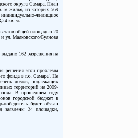
кого округа Самара. План
. м жилья, из которых 569
 индивидуально-жилищное
24 кв. м.
бъектов общей площадью 20
3 и ул. Маяковского/Буянова
и выдано 162 разрешения на
Для решения этой проблемы
о фонда в г.о. Самара'. На
речень домов, подлежащих
енных территорий на 2009-
 фонда. В прошедшем году
ионов городской бюджет в
р-победитель будет обязан
д заявлены 24 площадки,