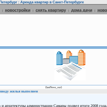
етербург : Аренда квартир в Санкт-Петербурге
новостройки
снять квартиру
дома дачи
нов
|
|
|
|
{lastNews_out}
о вводу жилья выполнен
а и архитектуры администрации Самары подвел итоги 2008 года