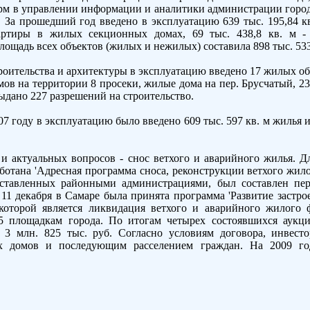
 управлении информации и аналитики администрации городс
 За прошедший год введено в эксплуатацию 639 тыс. 195,84 кв
вартиры в жилых секционных домах, 69 тыс. 438,8 кв. м -
лощадь всех объектов (жилых и нежилых) составила 898 тыс. 533,
троительства и архитектуры в эксплуатацию введено 17 жилых о
домов на территории 8 просеки, жилые дома на пер. Брусчатый, 2
выдано 227 разрешений на строительство.
07 году в эксплуатацию было введено 609 тыс. 597 кв. м жилья 
и актуальных вопросов - снос ветхого и аварийного жилья. 
отана 'Адресная программа сноса, реконструкции ветхого жилог
ставленных районными администрациями, был составлен пе
 11 декабря в Самаре была принята программа 'Развитие застро
ю которой является ликвидация ветхого и аварийного жилого
5 площадкам города. По итогам четырех состоявшихся аукц
 3 млн. 825 тыс. руб. Согласно условиям договора, инвесто
их домов и последующим расселением граждан. На 2009 го