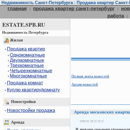
Недвижимость Санкт-Петербурга : Продажа квартир Санкт-П
главная
продажа квартир санкт-петербург
нов
|
|
работа
|
ESTATE.SPB.RU
Недвижимость Петербурга
Жилая
Продажа квартир
Однокомнатные
Двухкомнатные
Трехкомнатные
Четырехкомнатные
Многокомнатные
Полная лента новостей
Продажа комнат
Архив новостей
Куплю квартиру/комнату
Новостройки
Новостройки продажа
Аренда московских квартир
2009-01-29 22:19:57
Аренда
В январе средняя стоимост