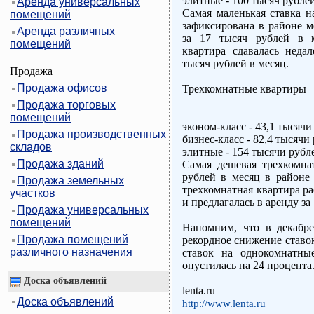
элитные - 100 тысяч рублей
Аренда универсальных
Самая маленькая ставка н
помещений
зафиксирована в районе ме
Аренда различных
за 17 тысяч рублей в м
помещений
квартира сдавалась недал
тысяч рублей в месяц.
Продажа
Продажа офисов
Трехкомнатные квартиры
Продажа торговых
помещений
эконом-класс - 43,1 тысячи
Продажа производственных
бизнес-класс - 82,4 тысячи 
складов
элитные - 154 тысячи рубле
Продажа зданий
Самая дешевая трехкомнат
рублей в месяц в районе 
Продажа земельных
трехкомнатная квартира ра
участков
и предлагалась в аренду за
Продажа универсальных
помещений
Напомним, что в декабр
Продажа помещений
рекордное снижение ставок
различного назначения
ставок на однокомнатны
опустилась на 24 процента
Доска объявлений
lenta.ru
Доска объявлений
http://www.lenta.ru