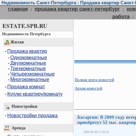
Недвижимость Санкт-Петербурга : Продажа квартир Санкт-П
главная
продажа квартир санкт-петербург
нов
|
|
работа
|
ESTATE.SPB.RU
Недвижимость Петербурга
Жилая
Продажа квартир
Однокомнатные
Двухкомнатные
Трехкомнатные
Четырехкомнатные
Многокомнатные
Полная лента новостей
Продажа комнат
Архив новостей
Куплю квартиру/комнату
Новостройки
Новостройки продажа
Басаргин: В 2009 году вет
приобретут 52 тыс. кварти
Аренда
2009-03-30 21:58:24