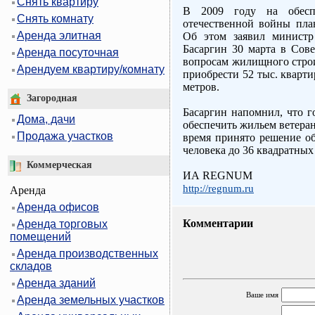
Снять квартиру
В 2009 году на обесп
Снять комнату
отечественной войны план
Аренда элитная
Об этом заявил министр
Басаргин 30 марта в Сове
Аренда посуточная
вопросам жилищного строи
Арендуем квартиру/комнату
приобрести 52 тыс. кварт
метров.
Загородная
Басаргин напомнил, что го
Дома, дачи
обеспечить жильем ветеран
Продажа участков
время принято решение о
человека до 36 квадратных
Коммерческая
ИА REGNUM
http://regnum.ru
Аренда
Аренда офисов
Комментарии
Аренда торговых
помещений
Аренда производственных
складов
Аренда зданий
Ваше имя
Аренда земельных участков