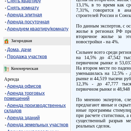
Снять квартиру
13,1%, в то время как ср
Снять комнату
7,31%, говорится в ана
Аренда элитная
строителей России и Союз
Аренда посуточная
По данным экспертов, с ос
Арендуем квартиру/комнату
жилье в регионах РФ при
вторичное жилье за эт
Загородная
новостройки - на 4%.
Дома, дачи
Сильнее всего среди регио
Продажа участков
на 14,5% до 47,542 тыс
первичном рынке и 53,03
На втором месте по падени
Коммерческая
уменьшилась на 12,5% - 
рынке и 44,519 тысячи ру
Аренда
12,3% - до 47,777 тыс
Аренда офисов
первичном рынке и 48,948
Аренда торговых
помещений
По мнению экпертов, сле
предлагают явные и скрыт
Аренда производственных
иные программы стимулир
складов
при расчете статистики, а
Аренда зданий
существенный разрыв м
Аренда земельных участков
реальных сделок.