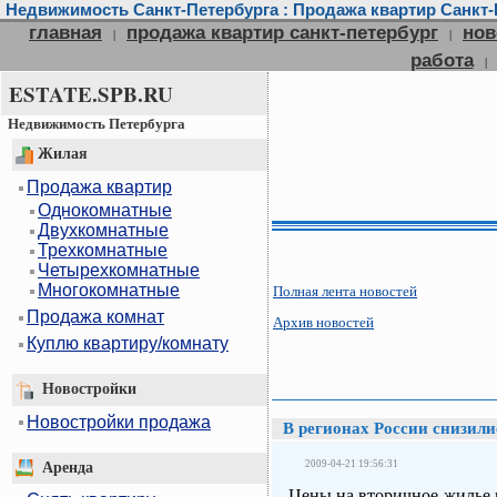
Недвижимость Санкт-Петербурга : Продажа квартир Санкт-П
главная
продажа квартир санкт-петербург
нов
|
|
работа
|
ESTATE.SPB.RU
Недвижимость Петербурга
Жилая
Продажа квартир
Однокомнатные
Двухкомнатные
Трехкомнатные
Четырехкомнатные
Многокомнатные
Полная лента новостей
Продажа комнат
Архив новостей
Куплю квартиру/комнату
Новостройки
Новостройки продажа
В регионах России снизили
2009-04-21 19:56:31
Аренда
Цены на вторичное жилье в