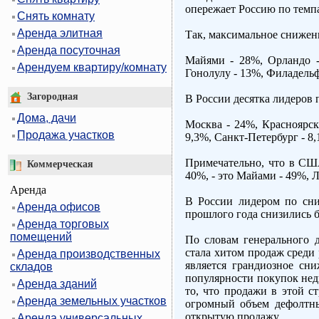
опережает Россию по темп
Снять комнату
Аренда элитная
Так, максимальное снижен
Аренда посуточная
Майями - 28%, Орландо -
Арендуем квартиру/комнату
Гонолулу - 13%, Филадельф
Загородная
В России десятка лидеров
Дома, дачи
Москва - 24%, Красноярск 
Продажа участков
9,3%, Санкт-Петербург - 8,
Примечательно, что в США
Коммерческая
40%, - это Майами - 49%, 
Аренда
В России лидером по сни
Аренда офисов
прошлого года снизились б
Аренда торговых
помещений
По словам генерального 
стала хитом продаж среди 
Аренда производственных
является грандиозное сн
складов
популярности покупок нед
Аренда зданий
то, что продажи в этой с
Аренда земельных участков
огромный объем дефолтны
открытую продажу.
Аренда универсальных