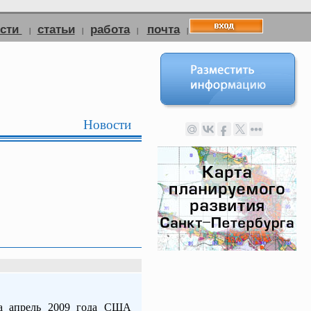
ости
статьи
работа
почта
|
|
|
|
Новости
а апрель 2009 года США