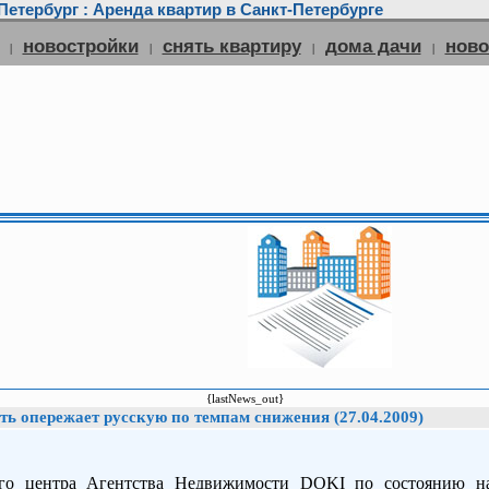
етербург : Аренда квартир в Санкт-Петербурге
новостройки
снять квартиру
дома дачи
нов
|
|
|
|
{lastNews_out}
ь опережает русскую по темпам снижения (27.04.2009)
ого центра Агентства Недвижимости DOKI по состоянию н