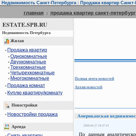
Недвижимость Санкт-Петербурга : Продажа квартир Санкт-П
главная
продажа квартир санкт-петербург
|
ESTATE.SPB.RU
Недвижимость Петербурга
Жилая
Продажа квартир
Однокомнатные
Двухкомнатные
Трехкомнатные
Четырехкомнатные
Многокомнатные
Полная лента новостей
Продажа комнат
Архив новостей
Куплю квартиру/комнату
Новостройки
Новостройки продажа
Американская недвижимост
2009-04-27 19:47:41
Аренда
По данным аналитическ
Снять квартиру