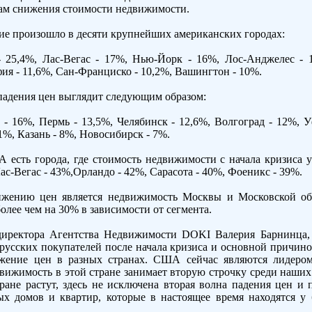
ам снижения стоимости недвижимости.
ие произошло в десяти крупнейших американских городах:
 25,4%, Лас-Вегас - 17%, Нью-Йорк - 16%, Лос-Анджелес - 1
ия - 11,6%, Сан-Франциско - 10,2%, Вашингтон - 10%.
 падения цен выглядит следующим образом:
- 16%, Пермь - 13,5%, Челябинск - 12,6%, Волгоград - 12%, У
1%, Казань - 8%, Новосибирск - 7%.
 есть города, где стоимость недвижимости с начала кризиса у
Лас-Вегас - 43%,Орландо - 42%, Сарасота - 40%, Фоеникс - 39%.
жению цен является недвижимость Москвы и Московской обл
олее чем на 30% в зависимости от сегмента.
директора Агентства Недвижимости DOKI Валерия Барнинца,
русских покупателей после начала кризиса и основной причино
ижение цен в разных странах. США сейчас являются лидеро
вижимость в этой стране занимает вторую строчку среди наших 
тране растут, здесь не исключена вторая волна падения цен и 
х домов и квартир, которые в настоящее время находятся у