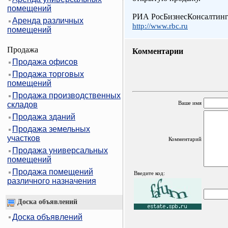
помещений
РИА РосБизнесКонсалтин
Аренда различных
http://www.rbc.ru
помещений
Продажа
Комментарии
Продажа офисов
Продажа торговых
помещений
Продажа производственных
Ваше имя
складов
Продажа зданий
Продажа земельных
участков
Комментарий
Продажа универсальных
помещений
Продажа помещений
Введите код:
различного назначения
Доска объявлений
Доска объявлений