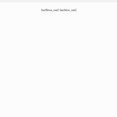
{noNews_out} {archive_out}