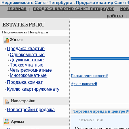
Недвижимость Санкт-Петербурга : Продажа квартир Санкт-П
главная
продажа квартир санкт-петербург
нов
|
|
работа
|
ESTATE.SPB.RU
Недвижимость Петербурга
Жилая
Продажа квартир
Однокомнатные
Двухкомнатные
Трехкомнатные
Четырехкомнатные
Многокомнатные
Полная лента новостей
Продажа комнат
Архив новостей
Куплю квартиру/комнату
Новостройки
Новостройки продажа
Торговая аренда в центре 
2009-06-24 21:42:07
Аренда
Средние арендные ставки 