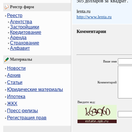
505 долларов за 'квадрат'.
Реестр фирм
lenta.ru
Реестр
http://www.lenta.ru
Агентства
Застройщики
Комментарии
Кредитование
Аренда
Страхование
Алфавит
Материалы
Ваше имя
Новости
Архив
Статьи
Комментарий
Юридические материалы
Ипотека
Введите код:
ЖКХ
Пресс-релизы
Регистрация прав