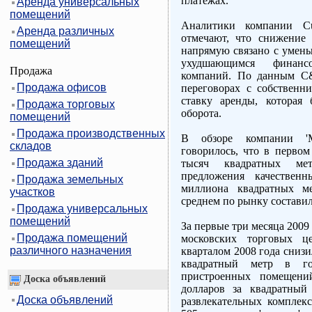
платежах.
Аренда универсальных
помещений
Аналитики компании Cus
Аренда различных
отмечают, что снижение
помещений
напрямую связано с умень
ухудшающимся финанс
Продажа
компаний. По данным C&
Продажа офисов
переговорах с собственн
ставку аренды, которая 
Продажа торговых
оборота.
помещений
Продажа производственных
В обзоре компании 'М
складов
говорилось, что в первом
Продажа зданий
тысяч квадратных ме
предложения качественн
Продажа земельных
миллиона квадратных м
участков
среднем по рынку составил
Продажа универсальных
помещений
За первые три месяца 2009
Продажа помещений
московских торговых ц
различного назначения
кварталом 2008 года снизи
квадратный метр в го
пристроенных помещени
Доска объявлений
долларов за квадратный
Доска объявлений
развлекательных комплекс