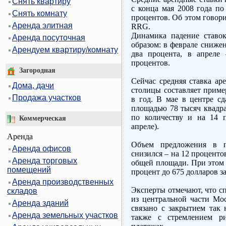
Снять квартиру
с конца мая 2008 года по
Снять комнату
процентов. Об этом говор
Аренда элитная
RRG.
Динамика падение ставо
Аренда посуточная
образом: в феврале сниже
Арендуем квартиру/комнату
два процента, в апреле
процентов.
Загородная
Сейчас средняя ставка ар
Дома, дачи
столицы составляет приме
Продажа участков
в год. В мае в центре сд
площадью 78 тысяч квадра
по количеству и на 14 
Коммерческая
апреле).
Аренда
Объем предложения в п
Аренда офисов
снизился – на 12 проценто
Аренда торговых
общей площади. При этом 
помещений
процент до 675 долларов за 
Аренда производственных
Эксперты отмечают, что с
складов
из центральной части Мо
Аренда зданий
связано с закрытием так
Аренда земельных участков
также с стремлением ри