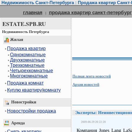
Недвижимость Санкт-Петербурга : Продажа квартир Санкт-П
главная
продажа квартир санкт-петербург
|
ESTATE.SPB.RU
Недвижимость Петербурга
Жилая
Продажа квартир
Однокомнатные
Двухкомнатные
Трехкомнатные
Четырехкомнатные
Многокомнатные
Полная лента новостей
Продажа комнат
Архив новостей
Куплю квартиру/комнату
Новостройки
Новостройки продажа
Эксперты: Неинвестиционн
2009-06-29 20:22:20
Аренда
Компания Jones Lang LaS
Снять квартиру