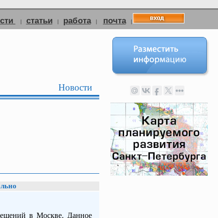
ости
статьи
работа
почта
|
|
|
|
Новости
ельно
мещений в Москве. Данное