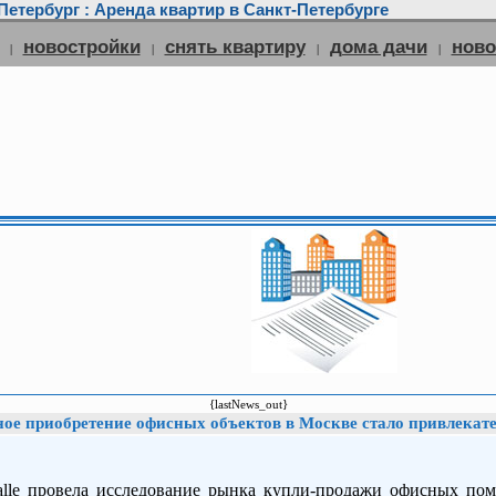
етербург : Аренда квартир в Санкт-Петербурге
новостройки
снять квартиру
дома дачи
нов
|
|
|
|
{lastNews_out}
ое приобретение офисных объектов в Москве стало привлекат
alle провела исследование рынка купли-продажи офисных по