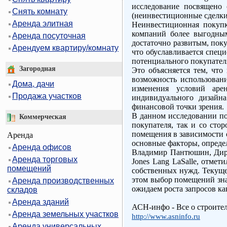
исследование посвящено 
Снять комнату
(неинвестиционные сделки
Аренда элитная
Неинвестиционная покупк
компаний более выгодны
Аренда посуточная
достаточно развитым, поку
Арендуем квартиру/комнату
что обуславливается спец
потенциального покупателя
Загородная
Это объясняется тем, чт
возможность использовани
Дома, дачи
изменения условий аре
Продажа участков
индивидуального дизайн
финансовой точки зрения.
В данном исследовании п
Коммерческая
покупателя, так и со сто
помещения в зависимости 
Аренда
основные факторы, опреде
Аренда офисов
Владимир Пантюшин, Дире
Аренда торговых
Jones Lang LaSalle, отме
помещений
собственных нужд. Текуще
этом выбор помещений зна
Аренда производственных
ожидаем роста запросов как
складов
Аренда зданий
АСН-инфо - Все о строите
Аренда земельных участков
http://www.asninfo.ru
Аренда универсальных