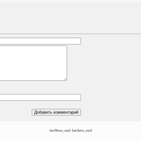
{noNews_out} {archive_out}