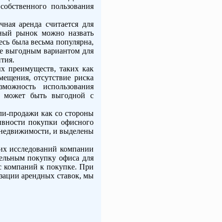
собственного пользования
чная аренда считается для
ный рынок можно назвать
есь была весьма популярна,
не выгодным вариантом для
тия.
ых преимуществ, таких как
мещения, отсутствие риска
можность использования
а может быть выгодной с
ли-продажи как со стороны
тивности покупки офисного
 недвижимости, и выделены
их исследований компании
тельным покупку офиса для
с компаний к покупке. При
зации арендных ставок, мы